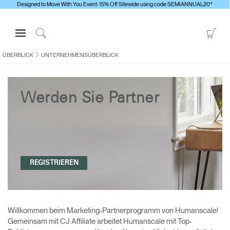
Designed to Move With You Event: 15% Off Sitewide using code SEMIANNUAL20*
Open
Go
Navigation
to
Click
Menu
Sho
to
ÜBERBLICK
UNTERNEHMENSÜBERBLICK
Anmelden oder Registrieren
Car
Search
PRODUKTE
Werden Sie Partner
ERGONOMISCHE HILFSMITTEL
MEDIENCENTER
ÜBERBLICK
KONTAKTIEREN SIE UNS
REGISTRIEREN
Kontaktservice
Showroom suchen
Willkommen beim Marketing-Partnerprogramm von Humanscale!
Gemeinsam mit CJ Affiliate arbeitet Humanscale mit Top-
Andere Region