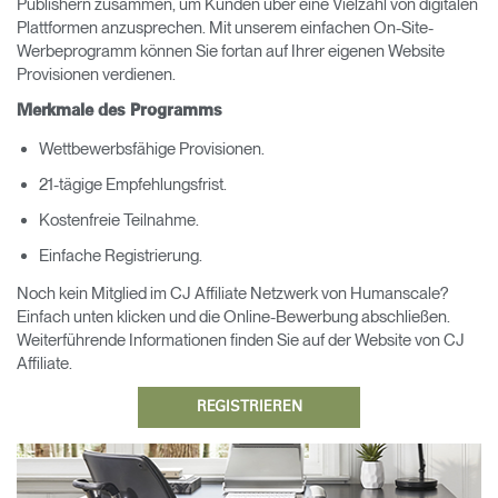
Publishern zusammen, um Kunden über eine Vielzahl von digitalen
Plattformen anzusprechen. Mit unserem einfachen On-Site-
Opens
Opens
Opens
Opens
Opens
Opens
Opens
Werbeprogramm können Sie fortan auf Ihrer eigenen Website
to
to
to
to
to
to
to
Provisionen verdienen.
Facebook
Twitter
Linkedin
Instagram
Humanscale
Pinterest
YouTube
Blog
Merkmale des Programms
Wettbewerbsfähige Provisionen.
21-tägige Empfehlungsfrist.
Kostenfreie Teilnahme.
Einfache Registrierung.
Noch kein Mitglied im CJ Affiliate Netzwerk von Humanscale?
Einfach unten klicken und die Online-Bewerbung abschließen.
Weiterführende Informationen finden Sie auf der Website von CJ
Affiliate.
REGISTRIEREN