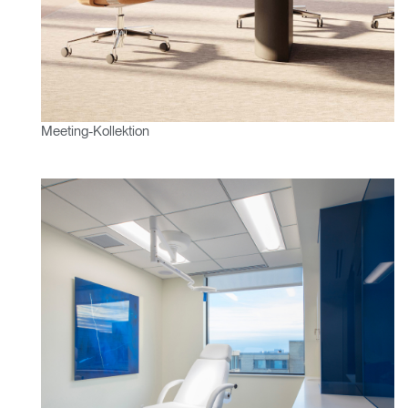
Dialo
anmelden
Account erstellen
Box
Wähle deinen Standort
REGISTRIEREN
Meeting-Kollektion
Artikelcode vorhanden?
ANMELDEN
SIGN IN WITH SSO
EINGEBEN
Passwort vergessen
Select
Deutschland
Region