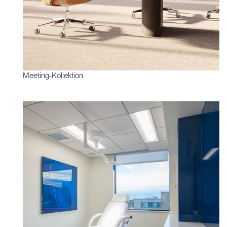
Opens
Opens
Opens
Opens
Opens
Opens
Opens
to
to
to
to
to
to
to
Facebook
Twitter
Linkedin
Instagram
Humanscale
Pinterest
YouTube
Blog
Meeting-Kollektion