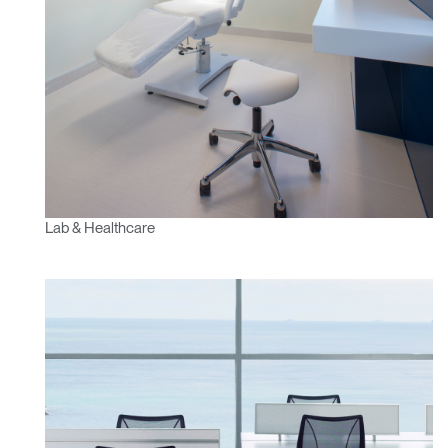
Clos
Lab & Healthcare
Dialo
anmelden
Account erstellen
Box
Wähle deinen Standort
REGISTRIEREN
Artikelcode vorhanden?
ANMELDEN
SIGN IN WITH SSO