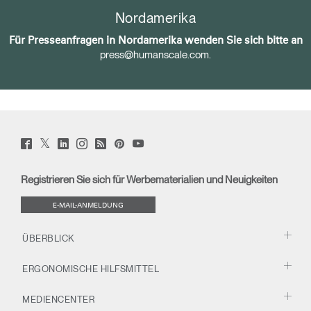
Nordamerika
Für Presseanfragen in Nordamerika wenden Sie sich bitte an
press@humanscale.com
.
Twitter
Facebook
LinkedIn
Instagram
Humanscale
Pinterst
YouTube
(opens
(opens
(opens
(opens
Blog
(opens
(opens
new
new
new
new
(opens
new
new
window)
window)
window)
window)
new
window)
window)
Registrieren Sie sich für Werbematerialien und Neuigkeiten
window)
E-MAIL-ANMELDUNG
ÜBERBLICK
ERGONOMISCHE HILFSMITTEL
MEDIENCENTER