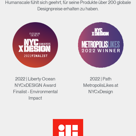
Humanscale fühlt sich geehrt, für seine Produkte über 200 globale
Designpreise erhalten zu haben.
Artikelcode vorhanden?
ANMELDEN
SIGN IN WITH SSO
EINGEBEN
Passwort vergessen
Select
Deutschland
Region
2022 | Liberty Ocean
2022 | Path
NYCxDESIGN Award
MetropolisLikes at
Finalist - Environmental
NYCxDesign
Impact