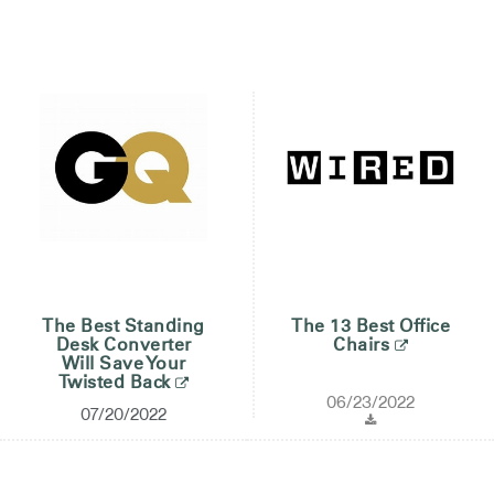
Opens
Opens
Opens
Opens
Opens
Opens
Opens
to
to
to
to
to
to
to
Facebook
Twitter
Linkedin
Instagram
Humanscale
Pinterest
YouTube
Blog
The Best Standing
The 13 Best Office
Desk Converter
Chairs
Will Save Your
Twisted Back
06/23/2022
07/20/2022