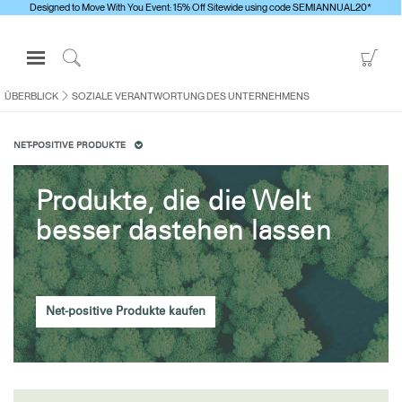
Designed to Move With You Event: 15% Off Sitewide using code SEMIANNUAL20*
Open
Go
Navigation
to
Click
Menu
Sho
to
ÜBERBLICK
SOZIALE VERANTWORTUNG DES UNTERNEHMENS
Anmelden oder Registrieren
Car
Search
NET-POSITIVE PRODUKTE
PRODUKTE
ERGONOMISCHE HILFSMITTEL
Produkte, die die Welt
MEDIENCENTER
besser dastehen lassen
ÜBERBLICK
KONTAKTIEREN SIE UNS
Net-positive Produkte kaufen
Kontaktservice
Showroom suchen
Andere Region