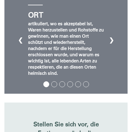
Dialo
anmelden
Account erstellen
Box
ORT
Wähle deinen Standort
REGISTRIEREN
artikuliert, wo es akzeptabel ist,
Waren herzustellen und Rohstoffe zu
gewinnen, wie man einen Ort
❮
❯
schützt und wiederherstellt,
Artikelcode vorhanden?
ANMELDEN
nachdem er für die Herstellung
erschlossen wurde, und warum es
wichtig ist, alle lebenden Arten zu
SIGN IN WITH SSO
respektieren, die an diesen Orten
heimisch sind.
EINGEBEN
Passwort vergessen
Select
Deutschland
Region
Stellen Sie sich vor, die