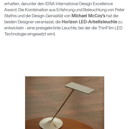
erhalten, darunter den IDSA International Design Excellence
Award. Die Kombination aus Erfahrung und Beleuchtung von Peter
Opens
Opens
Opens
Opens
Opens
Opens
Opens
to
to
to
to
to
to
to
Stathis und die Design-Genialität von
hat die
Michael McCoy’s
Facebook
Twitter
Linkedin
Instagram
Humanscale
Pinterest
YouTube
beiden Designer veranlasst, die
zu
Horizon LED-Arbeitsleuchte
Blog
entwickeln - eine preisgekrönte Leuchte, bei der die ThinFilm LED
Technologie eingesetzt wird.