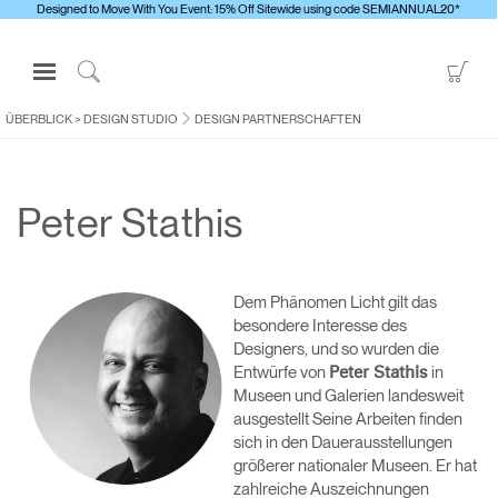
Designed to Move With You Event: 15% Off Sitewide using code SEMIANNUAL20*
Open
Go
Navigation
to
Click
Menu
Sho
to
ÜBERBLICK
>
DESIGN STUDIO
DESIGN PARTNERSCHAFTEN
Anmelden oder Registrieren
Car
Search
PRODUKTE
Peter Stathis
ERGONOMISCHE HILFSMITTEL
MEDIENCENTER
ÜBERBLICK
Dem Phänomen Licht gilt das
besondere Interesse des
KONTAKTIEREN SIE UNS
Designers, und so wurden die
Entwürfe von
in
Peter Stathis
Museen und Galerien landesweit
Kontaktservice
ausgestellt Seine Arbeiten finden
sich in den Dauerausstellungen
Showroom suchen
größerer nationaler Museen. Er hat
Andere Region
zahlreiche Auszeichnungen