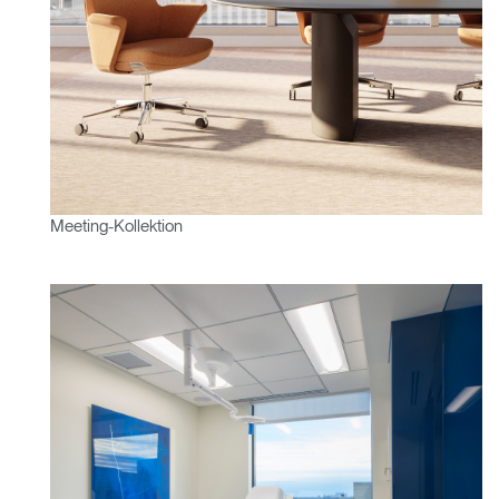
Clos
Dialo
anmelden
Account erstellen
Box
Wähle deinen Standort
REGISTRIEREN
Artikelcode vorhanden?
ANMELDEN
Meeting-Kollektion
SIGN IN WITH SSO
EINGEBEN
Passwort vergessen
Select
Deutschland
Region