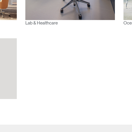
Artikelcode vorhanden?
MELDEN
Lab & Healthcare
Ocea
IN WITH SSO
EINGEBEN
rt vergessen
Select
and
Region