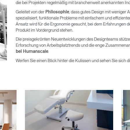
die bei Projekten regelmäßig mit branchenweit anerkannten In
Geleitet von der
, dass gutes Design mit weniger 
Philosophie
spezialisiert, funktionale Probleme mit einfachem und effizient
Ansatz wird für die Ergonomie gesucht, bei dem Erfahrungen d
Produkt im Vordergrund stehen.
Die preisgekrönten Neuentwicklungen des Designteams stütze
Erforschung von Arbeitsplatztrends und die enge Zusammenar
.
bei Humanscale
Werfen Sie einen Blick hinter die Kulissen und sehen Sie sich d
Wähle deinen Standort
den
Account erstellen
REGISTRIEREN