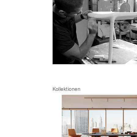
KABEL- UND STROMMANAGEMENT
ERGO TOOLS FÜR DAS BÜRO
LAB & HEALTHCARE
OCEAN-STÜHLE
Kollektionen
anmel