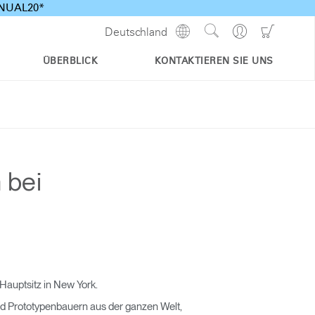
ANNUAL20*
Show
Go
Go
Deutschland
Regions
Search
to
to
Site
Profile
Shoppi
ÜBERBLICK
KONTAKTIEREN SIE UNS
Cart
 bei
auptsitz in New York.
d Prototypenbauern aus der ganzen Welt,