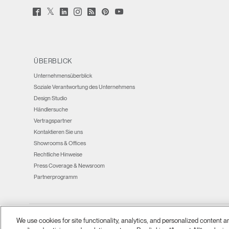
Twitter
Facebook
LinkedIn
Instagram
Humanscale
Pinterst
YouTube
(opens
(opens
(opens
(opens
Blog
(opens
(opens
new
new
new
new
(opens
new
new
window)
window)
window)
window)
new
window)
window)
window)
ÜBERBLICK
Unternehmensüberblick
Soziale Verantwortung des Unternehmens
Design Studio
Händlersuche
Vertragspartner
Kontaktieren Sie uns
Showrooms & Offices
Rechtliche Hinweise
Press Coverage & Newsroom
Partnerprogramm
We use cookies for site functionality, analytics, and personalized content 
Ⓒ 2026 Humanscale. Alle Rechte vorbehalten.
allgemeine Geschäftsbedingunge
|