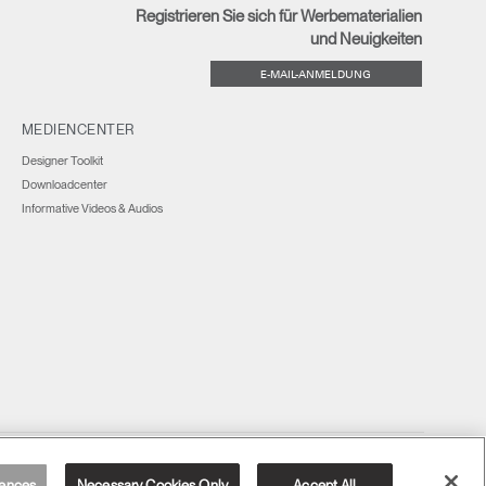
Registrieren Sie sich für Werbematerialien
und Neuigkeiten
E-MAIL-ANMELDUNG
MEDIENCENTER
Designer Toolkit
Downloadcenter
Informative Videos & Audios
Deutschland
ences
Necessary Cookies Only
Accept All