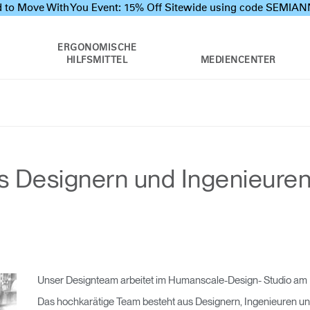
 to Move With You Event: 15% Off Sitewide using code SEMI
ERGONOMISCHE
HILFSMITTEL
MEDIENCENTER
 Designern und Ingenieuren
Unser Designteam arbeitet im Humanscale-Design- Studio am H
Das hochkarätige Team besteht aus Designern, Ingenieuren un