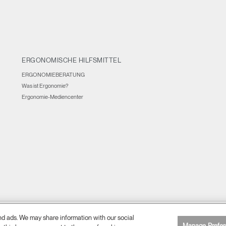
ERGONOMISCHE HILFSMITTEL
ERGONOMIEBERATUNG
Was ist Ergonomie?
Ergonomie-Mediencenter
and ads. We may share information with our social
Cookie-Präferenz
n
Datenschutzrichtlinien
Web-Zugang
Abbestellen
|
|
|
|
Manage Prefer