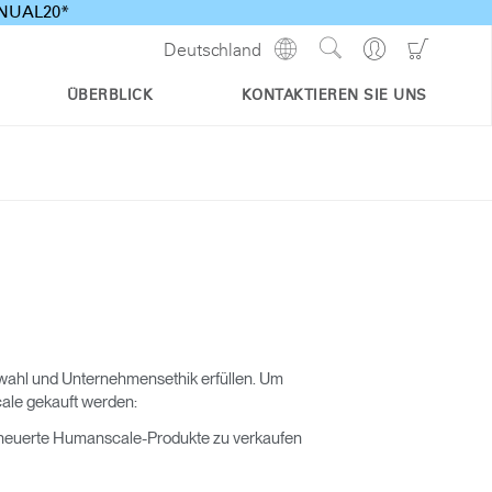
ANNUAL20*
Show
Go
Go
Deutschland
Regions
Search
to
to
Site
Profile
Shoppi
ÜBERBLICK
KONTAKTIEREN SIE UNS
Cart
wahl und Unternehmensethik erfüllen. Um
ale gekauft werden:
 erneuerte Humanscale-Produkte zu verkaufen