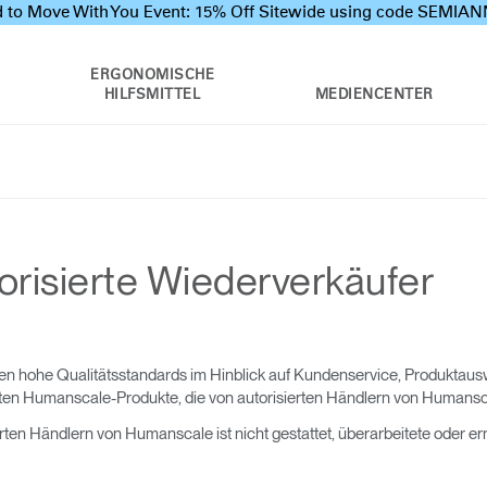
 to Move With You Event: 15% Off Sitewide using code SEMI
ERGONOMISCHE
HILFSMITTEL
MEDIENCENTER
utorisierte Wiederverkäufer
n hohe Qualitätsstandards im Hinblick auf Kundenservice, Produktaus
ten Humanscale-Produkte, die von autorisierten Händlern von Humansc
erten Händlern von Humanscale ist nicht gestattet, überarbeitete oder