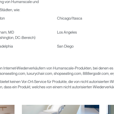
ung von Humanscale und
Städten, wie:
ton
Chicago/Itasca
ham, MD
Los Angeles
shington, DC-Bereich)
adelphia
San Diego
 Internet-Wiederverkäufern von Humanscale-Produkten, bei denen es s
Wähle deinen Standort
disonseating.com, luxurychair.com, shopseating.com, 888ergodir.com, e
etet keinen Vor-Ort-Service für Produkte, die von nicht autorisierten
, dass ein Produkt, welches von einem nicht autorisierten Wiederverkäu
den
Account erstellen
REGISTRIEREN