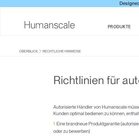
Designed
PRODUKTE
SITZMÖBEL
DESIGNER TOOLKIT
UNTERNEHMENSÜBERBLICK
ÜBERBLICK
RECHTLICHE HINWEISE
SOZIALE VERANTWORTUNG DES
SITZ-STEH-SCHREIBTISCHE & LÖSUNGEN
DOWNLOADCENTER
UNTERNEHMENS
MONITORARME
SEHEN, HÖREN UND LERNEN
Richtlinien für a
DESIGN STUDIO
TASTATURSYSTEME
PRICING GUIDES
NEWSROOM
BELEUCHTUNG
HÄNDLERSUCHE
Autorisierte Händler von Humanscale müsse
Kunden optimal bedienen zu können, enthal
TRENNWÄNDE
VERTRAGSPARTNER
Eine brandneue Produktgarantie (autorisi
TECHNOLOGIEWERKZEUGE
oder zu bewerben)
GOVERNMENT & EDUCATION