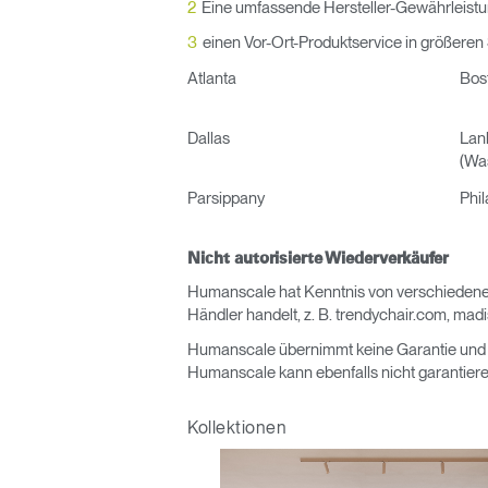
Eine umfassende Hersteller-Gewährleist
KABEL- UND STROMMANAGEMENT
einen Vor-Ort-Produktservice in größeren 
ERGO TOOLS FÜR DAS BÜRO
Atlanta
Bos
LAB & HEALTHCARE
Dallas
Lan
OCEAN-STÜHLE
(Wa
Parsippany
Phil
Nicht autorisierte Wiederverkäufer
Humanscale hat Kenntnis von verschiedenen
Händler handelt, z. B. trendychair.com, ma
Humanscale übernimmt keine Garantie und bi
Humanscale kann ebenfalls nicht garantieren
anmel
Kollektionen