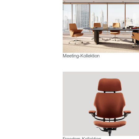
AN
SIGN 
Meeting-Kollektion
Passwo
Deutschl
Freedom-Kollektion