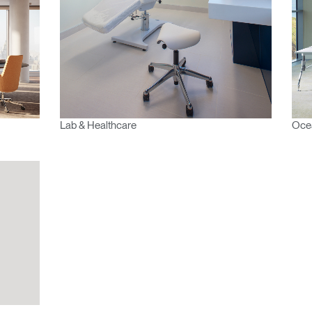
Artikelcode vorhanden?
MELDEN
IN WITH SSO
Lab & Healthcare
Ocea
EINGEBEN
rt vergessen
Select
and
Region