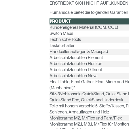
ERSTRECKT SICH NICHT AUF „KUNDEN
AN
Humanscale bietet die folgenden Garantien 
PRODUKT
SIGN 
Kundeneigenes Material (COM, COL)
Switch Maus
Passwo
Technische Tools
Tastaturhalter
Deutschl
Handballenauflagen & Mauspad
Arbeitsplatzleuchten Element
Arbeitsplatzleuchten Horizon
Arbeitsplatzleuchten Diffrient
Arbeitsplatzleuchten Nova
Float Table, Float Gather, Float Micro and Fl
(Mechanical)*
Sitz-/Stehkonsole QuickStand, QuickStand L
QuickStand Eco, QuickStand Underdesk
Teile mit hohem Verschleiß: Stoffe/Kissen, R
Schienen, Armauflagen und Holz
Monitorarme M2, M/Flex und Para/Flex
Monitorarme M2.1, M8.1, M/Flex für Monitor