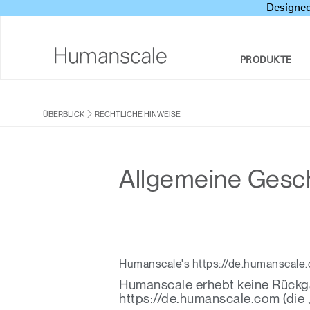
Designed
PRODUKTE
SITZMÖBEL
DESIGNER TOOLKIT
UNTERNEHMENSÜBERBLICK
ÜBERBLICK
RECHTLICHE HINWEISE
SOZIALE VERANTWORTUNG DES
SITZ-STEH-SCHREIBTISCHE & LÖSUNGEN
DOWNLOADCENTER
UNTERNEHMENS
MONITORARME
SEHEN, HÖREN UND LERNEN
Allgemeine Ges
DESIGN STUDIO
TASTATURSYSTEME
PRICING GUIDES
NEWSROOM
BELEUCHTUNG
HÄNDLERSUCHE
TRENNWÄNDE
Humanscale's https://de.humanscale
VERTRAGSPARTNER
Humanscale erhebt keine Rückga
TECHNOLOGIEWERKZEUGE
GOVERNMENT & EDUCATION
https://de.humanscale.com (die