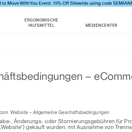
 to Move With You Event: 15% Off Sitewide using code SEMI
ERGONOMISCHE
HILFSMITTEL
MEDIENCENTER
chäftsbedingungen – eComm
.com Website – Allgemeine Geschäftsbedingungen
be-, Änderungs- oder Stornierungsgebühren für Prod
 „Website”) gekauft wurden, mit Ausnahme von Tren