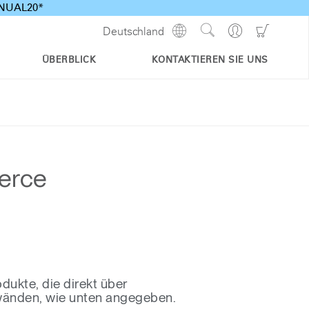
ANNUAL20*
Show
Go
Go
Deutschland
Regions
Search
to
to
Site
Profile
Shoppi
ÜBERBLICK
KONTAKTIEREN SIE UNS
Cart
erce
ukte, die direkt über
nwänden, wie unten angegeben.