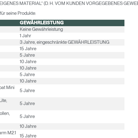
EIGENES MATERIAL“ (D. H. VOM KUNDEN VORGEGEBENES GEWEB
Artikelcode vorhanden?
MELDEN
für seine Produkte:
GEWÄHRLEISTUNG
IN WITH SSO
Keine Gewährleistung
1 Jahr
EINGEBEN
rt vergessen
3 Jahre, eingeschränkte GEWÄHRLEISTUNG
Select
15 Jahre
and
Region
5 Jahre
10 Jahre
10 Jahre
5 Jahre
10 Jahre
oat Mini
5 Jahre
ite,
5 Jahre
ollen,
5 Jahre
10 Jahre
arm M2.1
15 Jahre