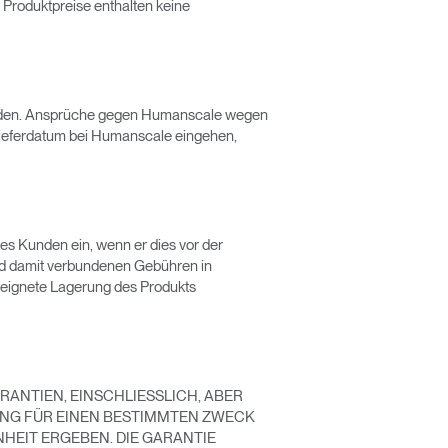
 Produktpreise enthalten keine
werden. Ansprüche gegen Humanscale wegen
Lieferdatum bei Humanscale eingehen,
s Kunden ein, wenn er dies vor der
und damit verbundenen Gebühren in
Close
geeignete Lagerung des Produkts
Dialog
Box
ANTIEN, EINSCHLIESSLICH, ABER
UNG FÜR EINEN BESTIMMTEN ZWECK
HEIT ERGEBEN. DIE GARANTIE