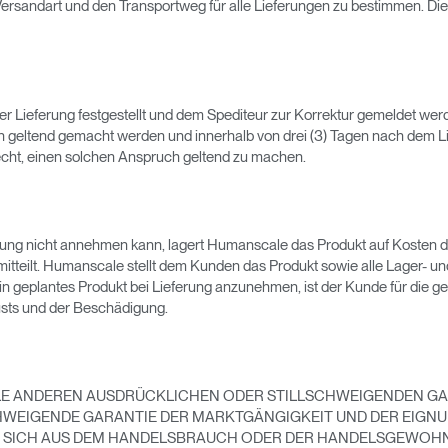
Versandart und den Transportweg für alle Lieferungen zu bestimmen. Die
er Lieferung festgestellt und dem Spediteur zur Korrektur gemeldet 
ch geltend gemacht werden und innerhalb von drei (3) Tagen nach dem 
Recht, einen solchen Anspruch geltend zu machen.
Wähle deinen Standort
rung nicht annehmen kann, lagert Humanscale das Produkt auf Kosten de
itteilt. Humanscale stellt dem Kunden das Produkt sowie alle Lager- 
ein geplantes Produkt bei Lieferung anzunehmen, ist der Kunde für die 
lusts und der Beschädigung.
den
Account erstellen
REGISTRIEREN
LE ANDEREN AUSDRÜCKLICHEN ODER STILLSCHWEIGENDEN GAR
CHWEIGENDE GARANTIE DER MARKTGÄNGIGKEIT UND DER EIGN
E SICH AUS DEM HANDELSBRAUCH ODER DER HANDELSGEWOHN