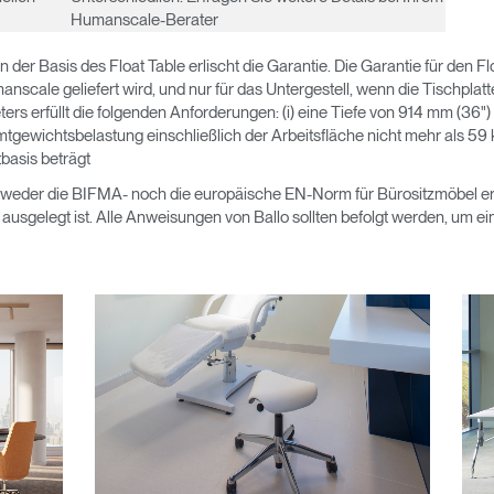
Humanscale-Berater
er Basis des Float Table erlischt die Garantie. Die Garantie für den Floa
nscale geliefert wird, und nur für das Untergestell, wenn die Tischplatte
ters erfüllt die folgenden Anforderungen: (i) eine Tiefe von 914 mm (36") 
mtgewichtsbelastung einschließlich der Arbeitsfläche nicht mehr als 59 k
tbasis beträgt
at weder die BIFMA- noch die europäische EN-Norm für Bürositzmöbel erfüll
sgelegt ist. Alle Anweisungen von Ballo sollten befolgt werden, um e