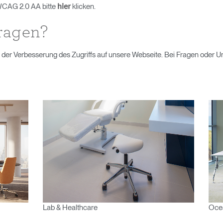
 WCAG 2.0 AA bitte
klicken.
hier
ragen?
n der Verbesserung des Zugriffs auf unsere Webseite. Bei Fragen oder 
Wähle deinen Standort
den
Account erstellen
REGISTRIEREN
Lab & Healthcare
Ocea
Artikelcode vorhanden?