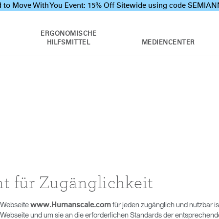
 to Move With You Event: 15% Off Sitewide using code SEMI
ERGONOMISCHE
HILFSMITTEL
MEDIENCENTER
 für Zugänglichkeit
e Webseite
für jeden zugänglich und nutzbar ist
www.Humanscale.com
Webseite und um sie an die erforderlichen Standards der entsprechend