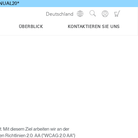
ANNUAL20*
Show
Go
Go
Deutschland
Regions
Search
to
to
Site
Profile
Shoppi
ÜBERBLICK
KONTAKTIEREN SIE UNS
Cart
. Mit diesem Ziel arbeiten wir an der
en Richtlinien 2.0. AA ("WCAG 2.0 AA")