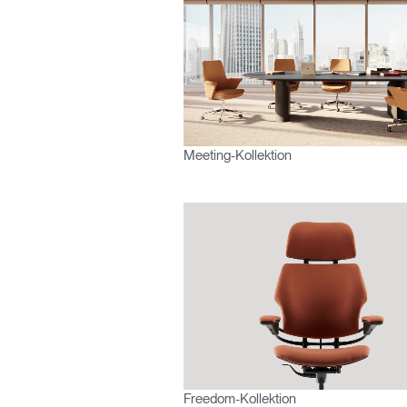
KABEL- UND STROMMANAGEMENT
ERGO TOOLS FÜR DAS BÜRO
LAB & HEALTHCARE
OCEAN-STÜHLE
anmel
Meeting-Kollektion
AN
SIGN 
Passwo
Freedom-Kollektion