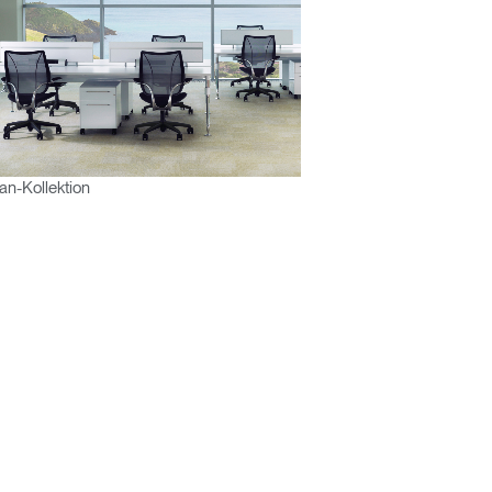
Close
Dialog
Box
n-Kollektion