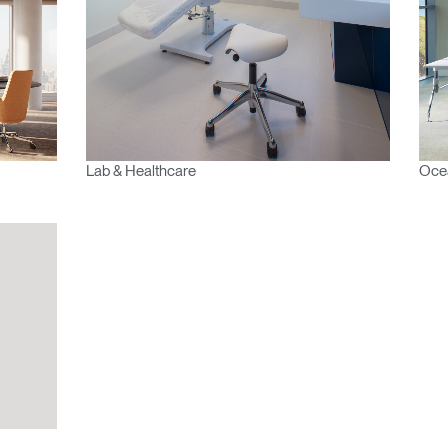
Wähle deinen Standort
den
Account erstellen
Lab & Healthcare
Ocea
REGISTRIEREN
Artikelcode vorhanden?
MELDEN
IN WITH SSO
EINGEBEN
rt vergessen
Select