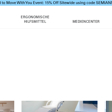
 to Move With You Event: 15% Off Sitewide using code SEMI
ERGONOMISCHE
HILFSMITTEL
MEDIENCENTER