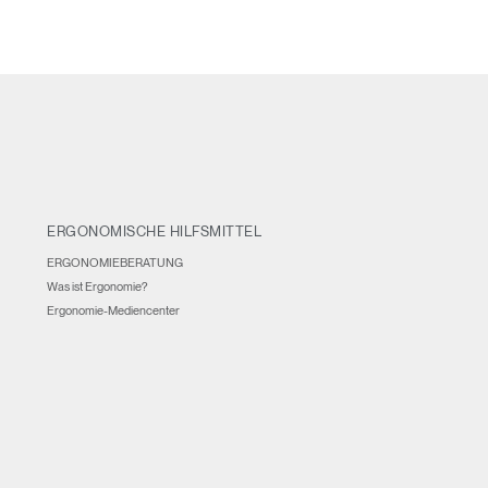
and
Region
ERGONOMISCHE HILFSMITTEL
ERGONOMIEBERATUNG
Was ist Ergonomie?
Ergonomie-Mediencenter