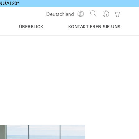
ANNUAL20*
Show
Go
Go
Deutschland
Regions
Search
to
to
Site
Profile
Shoppi
ÜBERBLICK
KONTAKTIEREN SIE UNS
Cart