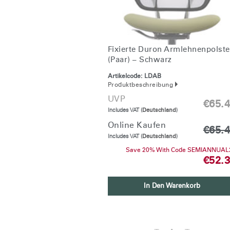
Passwo
Deutschl
Fixierte Duron Armlehnenpolste
(Paar) – Schwarz
Artikelcode:
LDAB
Produktbeschreibung
UVP
€65.
Includes VAT (
Deutschland
)
Online Kaufen
€65.
Includes VAT (
Deutschland
)
Save 20% With Code SEMIANNUAL
€52.
In Den Warenkorb