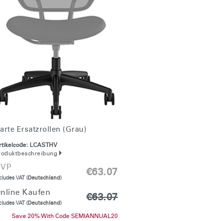
arte Ersatzrollen (grau)
tikelcode:
LCASTHV
roduktbeschreibung
VP
€63.07
cludes VAT (
Deutschland
)
nline Kaufen
€63.07
cludes VAT (
Deutschland
)
Save 20% With Code SEMIANNUAL20