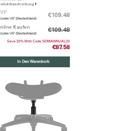
roduktbeschreibung
VP
€109.48
cludes VAT (
Deutschland
)
nline Kaufen
€109.48
cludes VAT (
Deutschland
)
Save 20% With Code SEMIANNUAL20
€87.58
Close
Dialog
Box
In Den Warenkorb