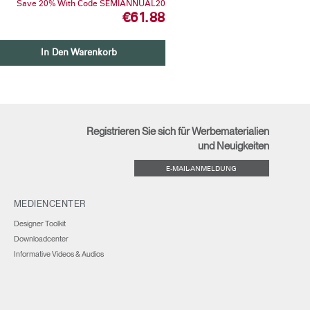
Save 20% With Code SEMIANNUAL20
€61.88
In Den Warenkorb
Registrieren Sie sich für Werbematerialien
und Neuigkeiten
E-MAIL-ANMELDUNG
MEDIENCENTER
Designer Toolkit
Downloadcenter
Informative Videos & Audios