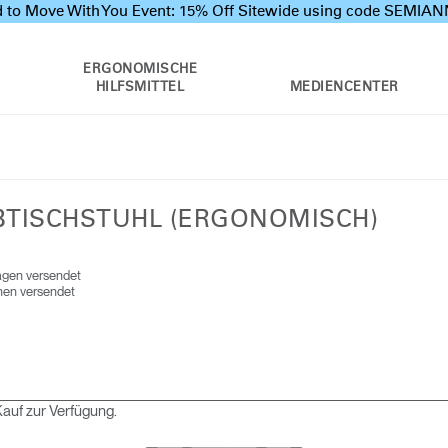
 to Move With You Event: 15% Off Sitewide using code SEMI
ERGONOMISCHE
HILFSMITTEL
MEDIENCENTER
IBTISCHSTUHL (ERGONOMISCH)
tagen versendet
hen versendet
auf zur Verfügung.