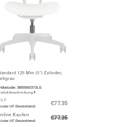
tandard 125 Mm (5") Zylinder,
ellgrau
tikelcode:
3800050373LG
roduktbeschreibung
VP
€77.35
cludes VAT (
Deutschland
)
nline Kaufen
€77.35
cludes VAT (
Deutschland
)