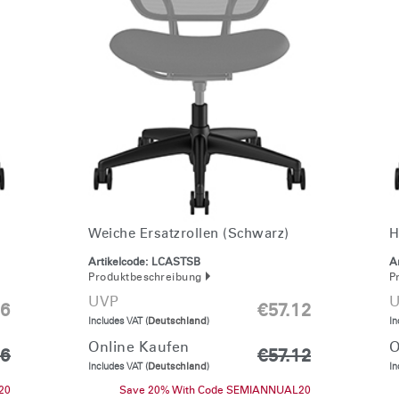
Weiche Ersatzrollen (schwarz)
H
Artikelcode:
LCASTSB
Ar
Produktbeschreibung
P
UVP
U
36
€57.12
Includes VAT (
Deutschland
)
In
Online Kaufen
O
36
€57.12
Includes VAT (
Deutschland
)
In
20
Save 20% With Code SEMIANNUAL20