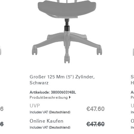
Großer 125 Mm (5") Zylinder,
S
Schwarz
H
Artikelcode:
3800050374BL
Ar
Produktbeschreibung
P
UVP
U
26
€47.60
Includes VAT (
Deutschland
)
In
Online Kaufen
O
26
€47.60
Includes VAT (
Deutschland
)
In