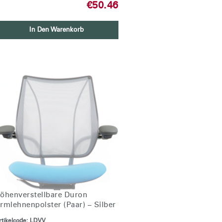
€50.46
In Den Warenkorb
öhenverstellbare Duron
rmlehnenpolster (Paar) – Silber
tikelcode:
LDVV