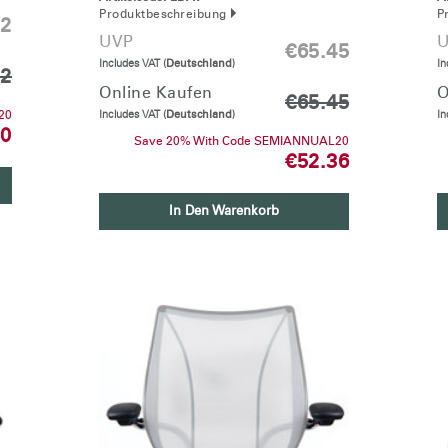
Produktbeschreibung
P
12
UVP
U
€65.45
Includes VAT (
Deutschland
)
In
12
Wähle deinen Standort
Online Kaufen
O
€65.45
Includes VAT (
Deutschland
)
In
20
70
Save 20% With Code SEMIANNUAL20
€52.36
den
Account erstellen
In Den Warenkorb
REGISTRIEREN
Artikelcode vorhanden?
MELDEN
IN WITH SSO