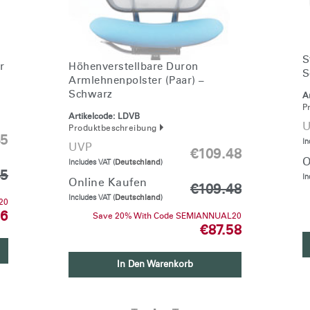
EINGEBEN
rt vergessen
Select
and
Region
S
r
Höhenverstellbare Duron
S
Armlehnenpolster (Paar) –
Schwarz
Ar
P
Artikelcode:
LDVB
U
Produktbeschreibung
45
In
UVP
€109.48
O
Includes VAT (
Deutschland
)
45
In
Online Kaufen
€109.48
Includes VAT (
Deutschland
)
20
36
Save 20% With Code SEMIANNUAL20
€87.58
In Den Warenkorb