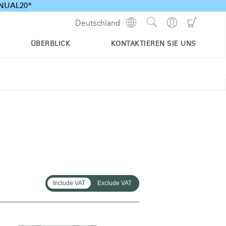
ANNUAL20*
Show
Go
Go
Deutschland
Regions
Search
to
to
Site
Profile
Shoppi
ÜBERBLICK
KONTAKTIEREN SIE UNS
Cart
Include VAT
Exclude VAT