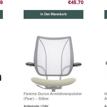
89
€45.70
In Den Warenkorb
Fixierte Duron Armlehnenpolster
H
(Paar) – Silber
A
Artikelcode:
LDAV
Ar