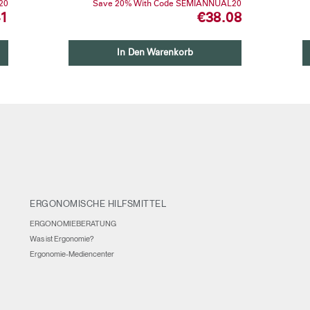
20
Save 20% With Code SEMIANNUAL20
41
€38.08
In Den Warenkorb
ERGONOMISCHE HILFSMITTEL
ERGONOMIEBERATUNG
Was ist Ergonomie?
Ergonomie-Mediencenter