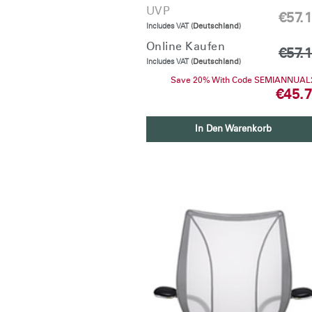
UVP
€57.
Includes VAT (
Deutschland
)
Online Kaufen
€57.
Includes VAT (
Deutschland
)
Save 20% With Code SEMIANNUAL
€45.
In Den Warenkorb
anmel
AN
SIGN 