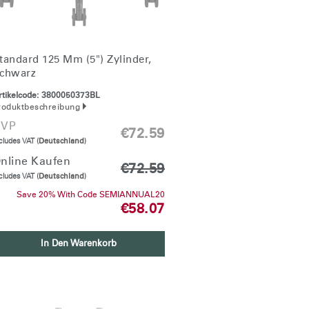
tandard 125 Mm (5") Zylinder,
chwarz
tikelcode:
3800050373BL
roduktbeschreibung
VP
€72.59
cludes VAT (
Deutschland
)
nline Kaufen
€72.59
cludes VAT (
Deutschland
)
Save 20% With Code SEMIANNUAL20
€58.07
In Den Warenkorb