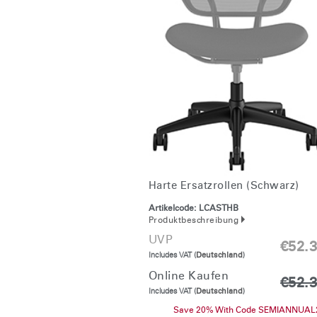
KABEL- UND STROMMANAGEMENT
ERGO TOOLS FÜR DAS BÜRO
LAB & HEALTHCARE
OCEAN-STÜHLE
Harte Ersatzrollen (schwarz)
Artikelcode:
LCASTHB
Produktbeschreibung
UVP
€52.
Includes VAT (
Deutschland
)
Online Kaufen
€52.
Includes VAT (
Deutschland
)
Save 20% With Code SEMIANNUAL