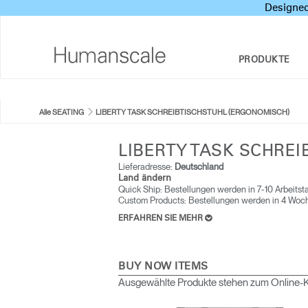
Designed
PRODUKTE
SITZMÖBEL
DESIGNER TOOLKIT
UNTERNEHMENSÜBERBLICK
Alle SEATING
LIBERTY TASK SCHREIBTISCHSTUHL (ERGONOMISCH)
SOZIALE VERANTWORTUNG DES
SITZ-STEH-SCHREIBTISCHE & LÖSUNGEN
DOWNLOADCENTER
UNTERNEHMENS
LIBERTY TASK SCHRE
MONITORARME
SEHEN, HÖREN UND LERNEN
Lieferadresse:
Deutschland
DESIGN STUDIO
Land ändern
Quick Ship: Bestellungen werden in 7-10 Arbeits
TASTATURSYSTEME
PRICING GUIDES
Custom Products: Bestellungen werden in 4 Woc
NEWSROOM
ERFAHREN SIE MEHR
BELEUCHTUNG
HÄNDLERSUCHE
TRENNWÄNDE
VERTRAGSPARTNER
BUY NOW ITEMS
Ausgewählte Produkte stehen zum Online-K
TECHNOLOGIEWERKZEUGE
GOVERNMENT & EDUCATION