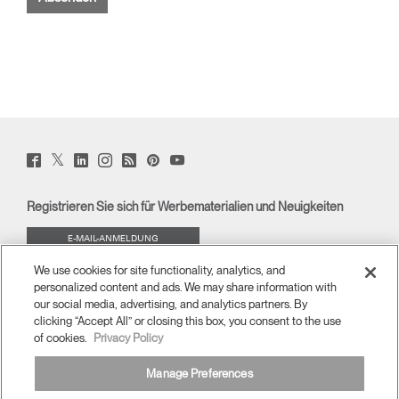
Twitter
Facebook
LinkedIn
Instagram
Humanscale
Pinterst
YouTube
(opens
(opens
(opens
(opens
Blog
(opens
(opens
new
new
new
new
(opens
new
new
window)
window)
window)
window)
new
window)
window)
Registrieren Sie sich für Werbematerialien und Neuigkeiten
window)
E-MAIL-ANMELDUNG
We use cookies for site functionality, analytics, and
ÜBERBLICK
personalized content and ads. We may share information with
our social media, advertising, and analytics partners. By
ERGONOMISCHE HILFSMITTEL
clicking “Accept All” or closing this box, you consent to the use
of cookies.
Privacy Policy
MEDIENCENTER
Manage Preferences