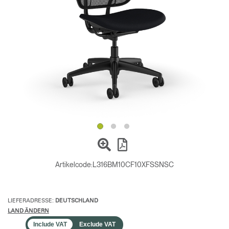
Opens
Opens
Opens
Opens
Opens
Opens
Opens
to
to
to
to
to
to
to
Facebook
Twitter
Linkedin
Instagram
Humanscale
Pinterest
YouTube
Blog
Artikelcode:
L316BM10CF10XFSSNSC
LIEFERADRESSE:
DEUTSCHLAND
LAND ÄNDERN
Include VAT
Exclude VAT