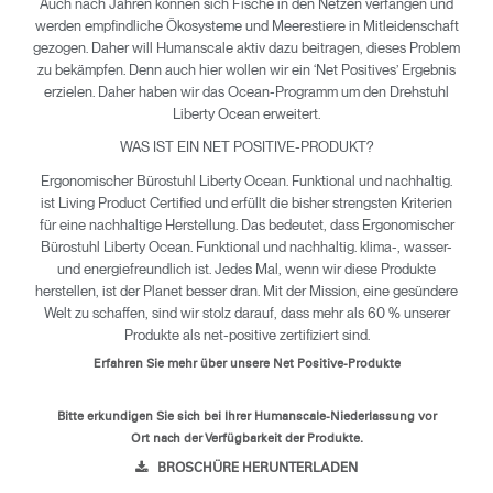
Auch nach Jahren können sich Fische in den Netzen verfangen und
werden empfindliche Ökosysteme und Meerestiere in Mitleidenschaft
gezogen. Daher will Humanscale aktiv dazu beitragen, dieses Problem
zu bekämpfen. Denn auch hier wollen wir ein ‘Net Positives’ Ergebnis
erzielen. Daher haben wir das Ocean-Programm um den Drehstuhl
Liberty Ocean erweitert.
Clos
WAS IST EIN NET POSITIVE-PRODUKT?
Dialo
anmelden
Account erstellen
Ergonomischer Bürostuhl Liberty Ocean. Funktional und nachhaltig.
Box
ist Living Product Certified und erfüllt die bisher strengsten Kriterien
Wähle deinen Standort
für eine nachhaltige Herstellung. Das bedeutet, dass Ergonomischer
REGISTRIEREN
Bürostuhl Liberty Ocean. Funktional und nachhaltig. klima-, wasser-
und energiefreundlich ist. Jedes Mal, wenn wir diese Produkte
herstellen, ist der Planet besser dran. Mit der Mission, eine gesündere
Welt zu schaffen, sind wir stolz darauf, dass mehr als 60 % unserer
ANMELDEN
Produkte als net-positive zertifiziert sind.
Erfahren Sie mehr über unsere Net Positive-Produkte
SIGN IN WITH SSO
Bitte erkundigen Sie sich bei Ihrer Humanscale-Niederlassung vor
Passwort vergessen
Ort nach der Verfügbarkeit der Produkte.
Select
Deutschland
BROSCHÜRE HERUNTERLADEN
Region