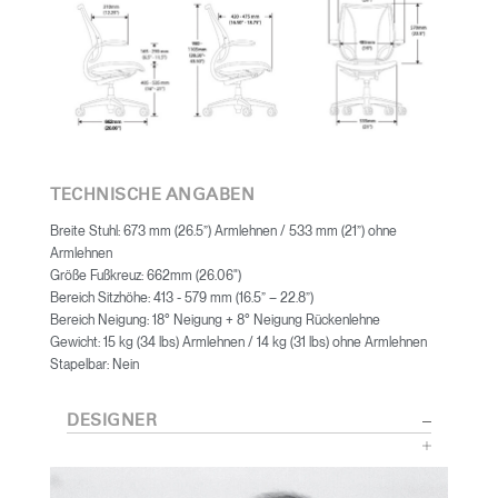
TECHNISCHE ANGABEN
Breite Stuhl: 673 mm (26.5”) Armlehnen / 533 mm (21”) ohne
Armlehnen
Größe Fußkreuz: 662mm (26.06")
Bereich Sitzhöhe: 413 - 579 mm (16.5” – 22.8”)
Bereich Neigung: 18° Neigung + 8° Neigung Rückenlehne
Gewicht: 15 kg (34 lbs) Armlehnen / 14 kg (31 lbs) ohne Armlehnen
Stapelbar: Nein
DESIGNER