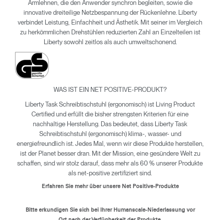
Armlehnen, die den Anwender synchron begleiten, sowie die
innovative dreiteilige Netzbespannung der Rückenlehne. Liberty
verbindet Leistung, Einfachheit und Ästhetik. Mit seiner im Vergleich
zu herkömmlichen Drehstühlen reduzierten Zahl an Einzelteilen ist
Liberty sowohl zeitlos als auch umweltschonend.
WAS IST EIN NET POSITIVE-PRODUKT?
Liberty Task Schreibtischstuhl (ergonomisch) ist Living Product
Certified und erfüllt die bisher strengsten Kriterien für eine
nachhaltige Herstellung. Das bedeutet, dass Liberty Task
Schreibtischstuhl (ergonomisch) klima-, wasser- und
energiefreundlich ist. Jedes Mal, wenn wir diese Produkte herstellen,
ist der Planet besser dran. Mit der Mission, eine gesündere Welt zu
Clos
schaffen, sind wir stolz darauf, dass mehr als 60 % unserer Produkte
Dialo
anmelden
Account erstellen
als net-positive zertifiziert sind.
Box
Erfahren Sie mehr über unsere Net Positive-Produkte
Wähle deinen Standort
REGISTRIEREN
Bitte erkundigen Sie sich bei Ihrer Humanscale-Niederlassung vor
Ort nach der Verfügbarkeit der Produkte.