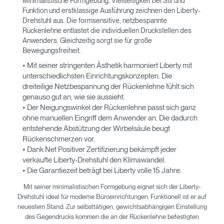
Minimalistische Formgebung, Vielseitigkeit bei Stil und
Funktion und erstklassige Ausführung zeichnen den Liberty-
Drehstuhl aus. Die formsensitive, netzbespannte
Rückenlehne entlastet die individuellen Druckstellen des
Anwenders. Gleichzeitig sorgt sie für große
Bewegungsfreiheit.
• Mit seiner stringenten Ästhetik harmoniert Liberty mit
unterschiedlichsten Einrichtungskonzepten. Die
dreiteilige Netzbespannung der Rückenlehne fühlt sich
genauso gut an, wie sie aussieht.
• Der Neigungswinkel der Rückenlehne passt sich ganz
ohne manuellen Eingriff dem Anwender an. Die dadurch
entstehende Abstützung der Wirbelsäule beugt
Rückenschmerzen vor.
• Dank Net Positiver Zertifizierung bekämpft jeder
verkaufte Liberty-Drehstuhl den Klimawandel.
• Die Garantiezeit beträgt bei Liberty volle 15 Jahre.
Mit seiner minimalistischen Formgebung eignet sich der Liberty-
Drehstuhl ideal für moderne Büroeinrichtungen. Funktionell ist er auf
neuestem Stand: Zur selbsttätigen, gewichtsabhängigen Einstellung
des Gegendrucks kommen die an der Rückenlehne befestigten