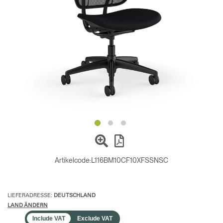
Opens
Opens
Opens
Opens
Opens
Opens
Opens
to
to
to
to
to
to
to
Facebook
Twitter
Linkedin
Instagram
Humanscale
Pinterest
YouTube
Blog
Artikelcode:
L116BM10CF10XFSSNSC
LIEFERADRESSE:
DEUTSCHLAND
LAND ÄNDERN
Include VAT
Exclude VAT