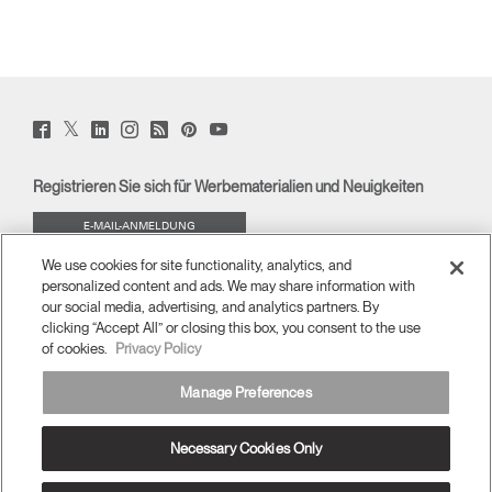
Twitter
Facebook
LinkedIn
Instagram
Humanscale
Pinterst
YouTube
(opens
(opens
(opens
(opens
Blog
(opens
(opens
new
new
new
new
(opens
new
new
window)
window)
window)
window)
new
window)
window)
Registrieren Sie sich für Werbematerialien und Neuigkeiten
window)
E-MAIL-ANMELDUNG
We use cookies for site functionality, analytics, and
ÜBERBLICK
personalized content and ads. We may share information with
our social media, advertising, and analytics partners. By
ERGONOMISCHE HILFSMITTEL
clicking “Accept All” or closing this box, you consent to the use
of cookies.
Privacy Policy
MEDIENCENTER
Manage Preferences
Necessary Cookies Only
Deutschland
allgemeine Geschäftsbedingungen
Datenschutzrichtlinien
Abbestellen
Ⓒ 2026 Humanscale. Alle Rechte vorbehalten.