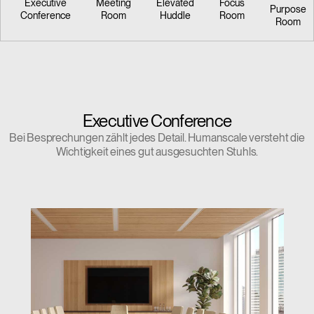
Executive
Meeting
Elevated
Focus
Purpose
Conference
Room
Huddle
Room
Room
Executive Conference
Bei Besprechungen zählt jedes Detail. Humanscale versteht die
Wichtigkeit eines gut ausgesuchten Stuhls.