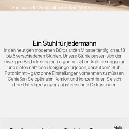
Summa in der Geschäftsführerkonferenz
Opens
Opens
Opens
Opens
Opens
Opens
Opens
to
to
to
to
to
to
to
Facebook
Twitter
Linkedin
Instagram
Humanscale
Pinterest
YouTube
Blog
Ein Stuhl für jedermann
In den heutigen modernen Büros sitzen Mitarbeiter täglich auf 3
bis 5 verschiedenen Stühlen. Unsere Stühle passen sich den
jeweiligen Bedürfnissen und ergonomischen Anforderungen an
und bieten nahtlose Übergänge für jeden, der auf dem Stuhl
Platz nimmt – ganz ohne Einstellungen vornehmen zu müssen.
Genießen Sie optimalen Komfort und konzentrieren Sie sich
ohne Unterbrechungen auf interessante Diskussionen.
Multi-