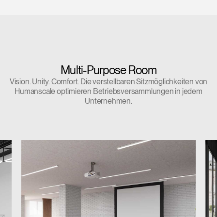
Artikelcode vorhanden?
ANMELDEN
SIGN IN WITH SSO
EINGEBEN
Passwort vergessen
Select
Multi-Purpose Room
Deutschland
Region
Vision. Unity. Comfort. Die verstellbaren Sitzmöglichkeiten von
Humanscale optimieren Betriebsversammlungen in jedem
Unternehmen.