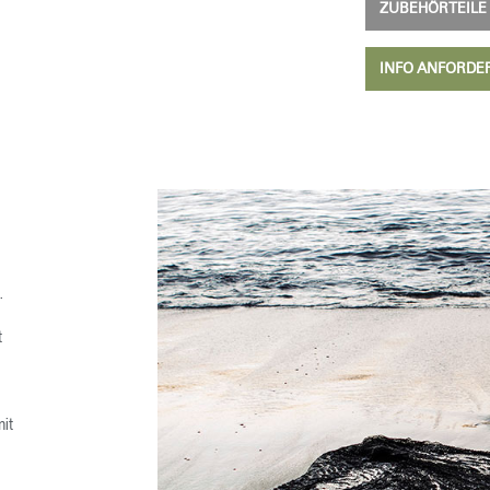
ZUBEHÖRTEIL
INFO ANFORD
.
t
it