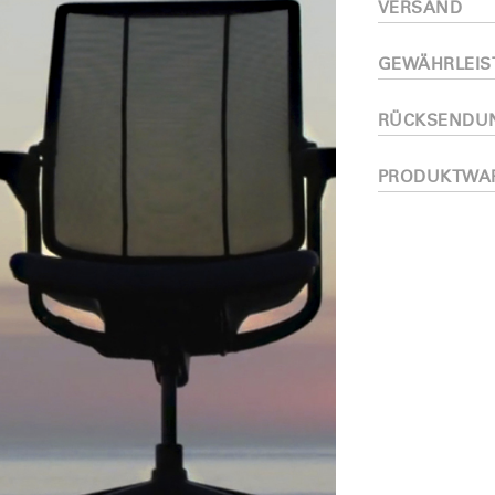
VERSAND
Artikelcode vorhanden?
MELDEN
GEWÄHRLEI
IN WITH SSO
RÜCKSENDU
EINGEBEN
rt vergessen
Select
and
PRODUKTWA
Region