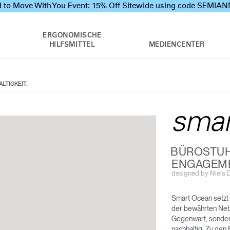
 to Move With You Event: 15% Off Sitewide using code SEMI
ERGONOMISCHE
HILFSMITTEL
MEDIENCENTER
LTIGKEIT.
BÜROSTUH
ENGAGEME
designed by Niels Di
SMART OCEAN
DIFFRIENT WORLD
Smart Ocean setzt 
der bewährten Net
Gegenwart, sondern 
nachhaltig: Zu den 