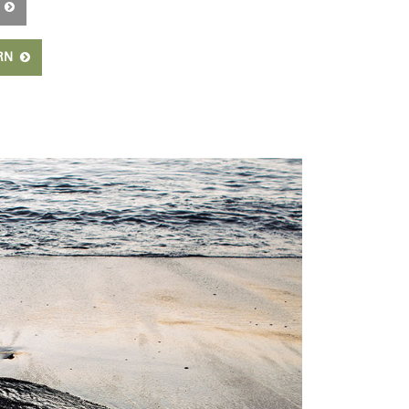
E
ERN