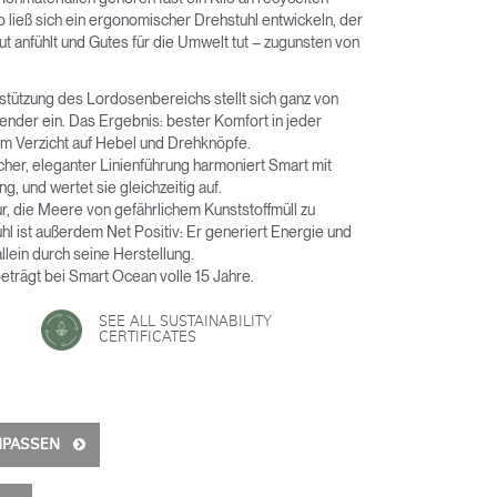
o ließ sich ein ergonomischer Drehstuhl entwickeln, der
gut anfühlt und Gutes für die Umwelt tut – zugunsten von
bstützung des Lordosenbereichs stellt sich ganz von
ender ein. Das Ergebnis: bester Komfort in jeder
gem Verzicht auf Hebel und Drehknöpfe.
cher, eleganter Linienführung harmoniert Smart mit
, und wertet sie gleichzeitig auf.
 nur, die Meere von gefährlichem Kunststoffmüll zu
hl ist außerdem Net Positiv: Er generiert Energie und
lein durch seine Herstellung.
beträgt bei Smart Ocean volle 15 Jahre.
SEE ALL SUSTAINABILITY
CERTIFICATES
ANPASSEN