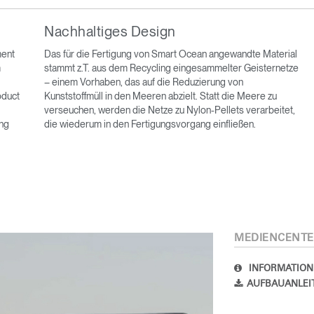
Nachhaltiges Design
ment
Das für die Fertigung von Smart Ocean angewandte Material
m
stammt z.T. aus dem Recycling eingesammelter Geisternetze
– einem Vorhaben, das auf die Reduzierung von
oduct
Kunststoffmüll in den Meeren abzielt. Statt die Meere zu
verseuchen, werden die Netze zu Nylon-Pellets verarbeitet,
ung
die wiederum in den Fertigungsvorgang einfließen.
Wähle deinen Standort
den
Account erstellen
MEDIENCENTE
REGISTRIEREN
INFORMATION
AUFBAUANLEI