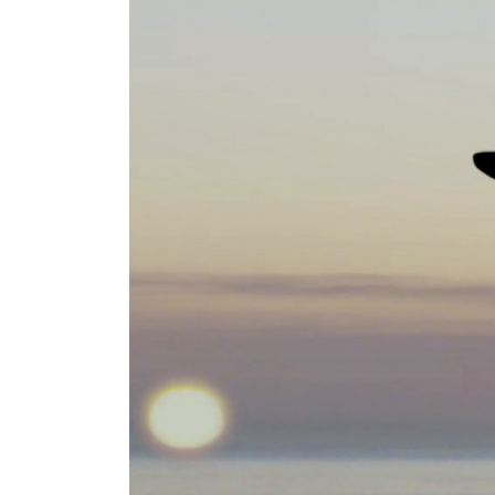
AN
SIGN 
Passwo
Deutschl