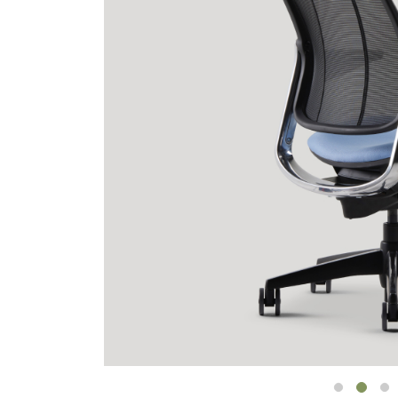
KABEL- UND STROMMANAGEMENT
ERGO TOOLS FÜR DAS BÜRO
LAB & HEALTHCARE
OCEAN-STÜHLE