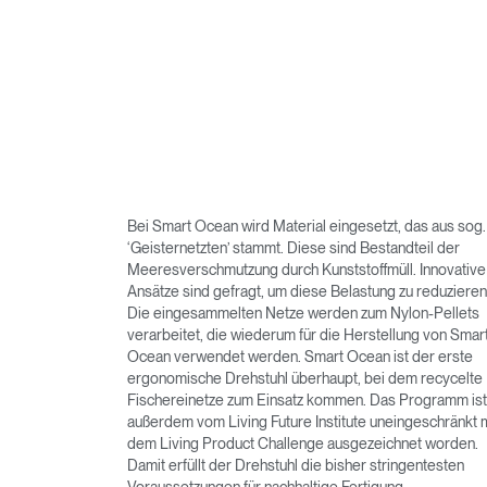
Bei Smart Ocean wird Material eingesetzt, das aus sog.
‘Geisternetzten’ stammt. Diese sind Bestandteil der
Meeresverschmutzung durch Kunststoffmüll. Innovative
Ansätze sind gefragt, um diese Belastung zu reduzieren
Die eingesammelten Netze werden zum Nylon-Pellets
verarbeitet, die wiederum für die Herstellung von Smar
Ocean verwendet werden. Smart Ocean ist der erste
ergonomische Drehstuhl überhaupt, bei dem recycelte
Fischereinetze zum Einsatz kommen. Das Programm ist
außerdem vom Living Future Institute uneingeschränkt m
dem Living Product Challenge ausgezeichnet worden.
Damit erfüllt der Drehstuhl die bisher stringentesten
Voraussetzungen für nachhaltige Fertigung.