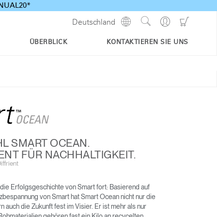
ANNUAL20*
Show
Go
Go
Deutschland
Regions
Search
to
to
Site
Profile
Shoppi
ÜBERBLICK
KONTAKTIEREN SIE UNS
Cart
L SMART OCEAN.
NT FÜR NACHHALTIGKEIT.
ffrient
WORLD LM TASK CHAIR
LIBERTY OCEAN
EXKLUSIV FÜR DIE ARBEIT
die Erfolgsgeschichte von Smart fort: Basierend auf
VON ZU HAUSE AUS
zbespannung von Smart hat Smart Ocean nicht nur die
auch die Zukunft fest im Visier. Er ist mehr als nur
Rohmaterialien gehören fast ein Kilo an recycelten