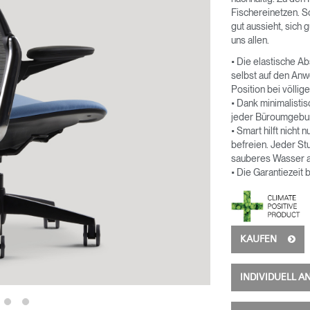
Fischereinetzen. S
gut aussieht, sich 
uns allen.
• Die elastische A
selbst auf den Anw
Position bei völli
• Dank minimalistis
jeder Büroumgebung
• Smart hilft nicht
befreien. Jeder Stu
sauberes Wasser al
• Die Garantiezeit 
KAUFEN
INDIVIDUELL 