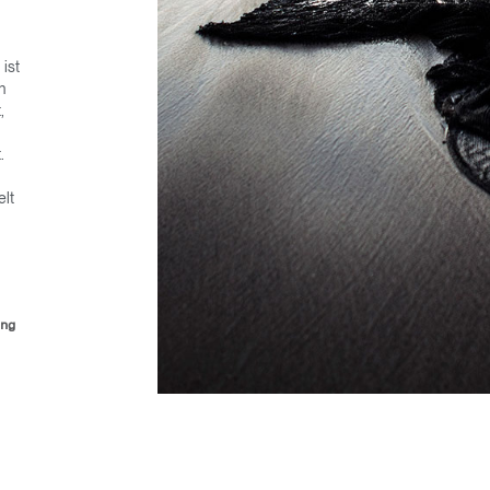
ist
n
,
.
elt
ung