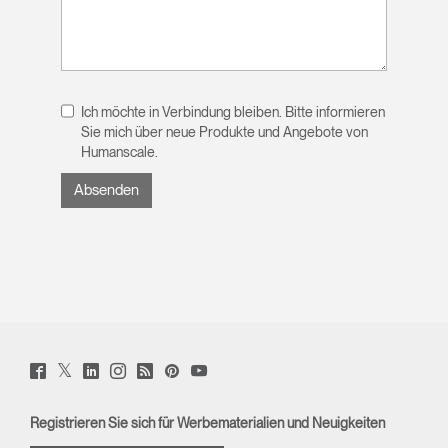
Ich möchte in Verbindung bleiben. Bitte informieren
Sie mich über neue Produkte und Angebote von
Humanscale.
Twitter
Facebook
LinkedIn
Instagram
Humanscale
Pinterst
YouTube
(opens
(opens
(opens
(opens
Blog
(opens
(opens
new
new
new
new
(opens
new
new
window)
window)
window)
window)
new
window)
window)
Registrieren Sie sich für Werbematerialien und Neuigkeiten
window)