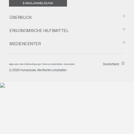
E-MAIL-ANMELDUNG
ÜBERBLICK
ERGONOMISCHE HILFSMITTEL
MEDIENCENTER
Deutschland
allgemeine Geschäftsbedingungen
Datenschutzrichtlinien
Abbestellen
Ⓒ 2026 Humanscale. Alle Rechte vorbehalten.