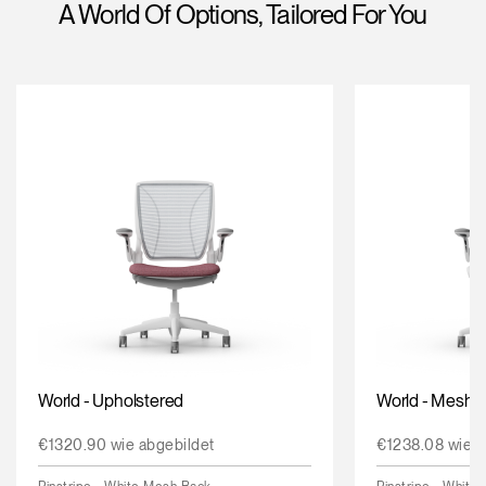
A World Of Options, Tailored For You
Opens
Opens
Opens
Opens
Opens
Opens
Opens
to
to
to
to
to
to
to
Facebook
Twitter
Linkedin
Instagram
Humanscale
Pinterest
YouTube
Blog
World - Upholstered
World - Mesh
€1320.90 wie abgebildet
€1238.08 wie a