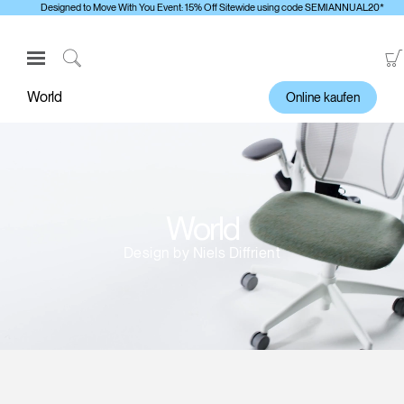
Designed to Move With You Event: 15% Off Sitewide using code SEMIANNUAL20*
Open
Navigation
Click
Menu
to
World
Online kaufen
Anmelden oder Registrieren
Search
PRODUKTE
ERGONOMISCHE HILFSMITTEL
MEDIENCENTER
World
ÜBERBLICK
Design by Niels Diffrient
KONTAKTIEREN SIE UNS
Kontaktservice
Showroom suchen
Andere Region