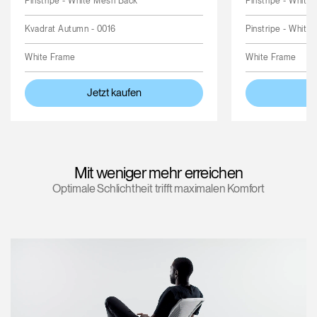
Pinstripe - White Mesh Back
Pinstripe - White
Kvadrat Autumn - 0016
Pinstripe - White
White Frame
White Frame
Jetzt kaufen
Je
Mit weniger mehr erreichen
Optimale Schlichtheit trifft maximalen Komfort