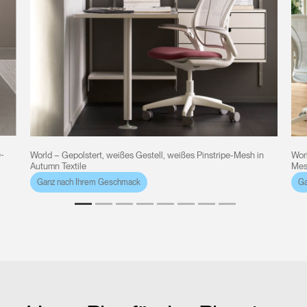
e-
World – Gepolstert, weißes Gestell, weißes Pinstripe-Mesh in
Worl
Autumn Textile
Mes
Ganz nach Ihrem Geschmack
Ga