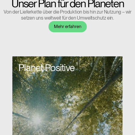
Unser Plan für den Planeten
Clos
Dialo
anmelden
Account erstellen
Von der Lieferkette über die Produktion bis hin zur Nutzung – wir
Box
setzen uns weltweit für den Umweltschutz ein.
Wähle deinen Standort
REGISTRIEREN
Mehr erfahren
Artikelcode vorhanden?
ANMELDEN
Planet Positive
SIGN IN WITH SSO
EINGEBEN
Passwort vergessen
Select
Deutschland
Region