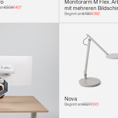
ro
Monitorarm M Flex. Ar
mit mehreren Bildsch
 am
€509
€407
Beginnt am
€490
€392
Wähle deinen Standort
den
Account erstellen
REGISTRIEREN
Nova
Beginnt am
€627
€501