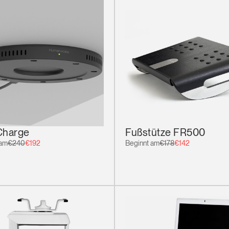
Charge
Fußstütze FR500
 am
€240
€192
Beginnt am
€178
€142