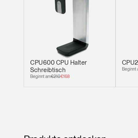
CPU600 CPU Halter
CPU2
Schreibtisch
Beginnt
Beginnt am
€210
€168