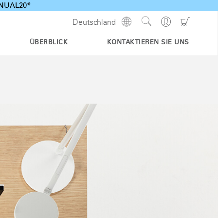
ANNUAL20*
Show
Go
Go
Deutschland
Regions
Search
to
to
Site
Profile
Shoppi
ÜBERBLICK
KONTAKTIEREN SIE UNS
Cart