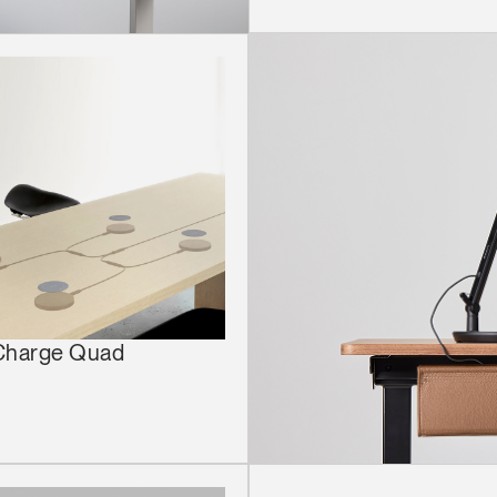
Artikelcode vorhanden?
MELDEN
IN WITH SSO
EINGEBEN
rt vergessen
Select
and
Region
Charge Quad