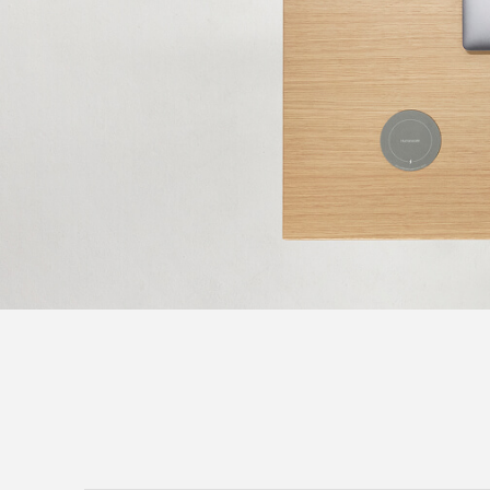
KABEL- UND STROMMANAGEMENT
ERGO TOOLS FÜR DAS BÜRO
LAB & HEALTHCARE
OCEAN-STÜHLE