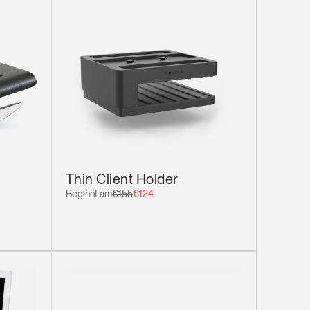
Thin Client Holder
Beginnt am
€155
€124