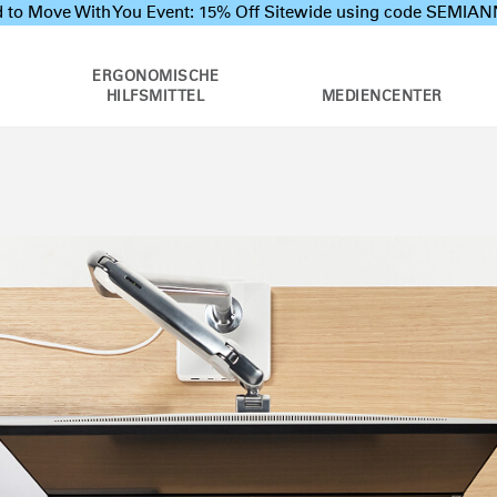
 to Move With You Event: 15% Off Sitewide using code SEMI
ERGONOMISCHE
HILFSMITTEL
MEDIENCENTER