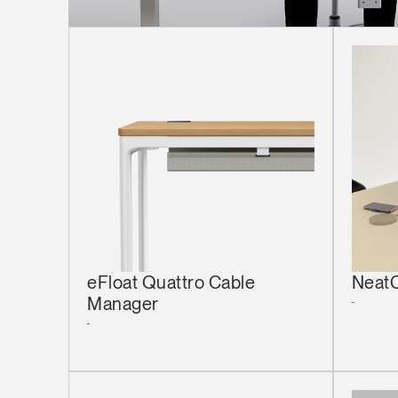
AN
SIGN 
Passwo
Deutschl
eFloat Quattro Cable
Neat
Manager