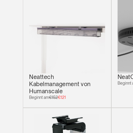
Neattech
Neat
Kabelmanagement von
Beginnt
Humanscale
Beginnt am
€152
€121