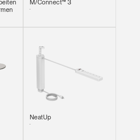
beiten
M/Connect™ 3
irmen
Close
Dialog
Box
NeatUp