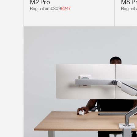
M2 Pro
M8 P
Beginnt am
€309
€247
Beginnt
anmel