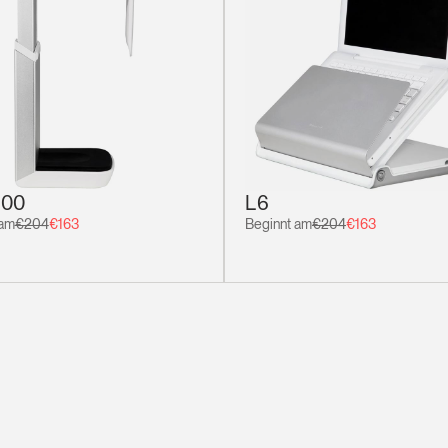
00
L6
 am
€204
€163
Beginnt am
€204
€163