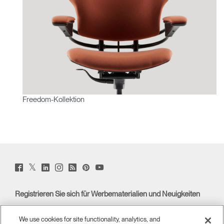
Freedom-Kollektion
Twitter
Facebook
LinkedIn
Instagram
Humanscale
Pinterst
YouTube
(opens
(opens
(opens
(opens
Blog
(opens
(opens
new
new
new
new
(opens
new
new
window)
window)
window)
window)
new
window)
window)
Registrieren Sie sich für Werbematerialien und Neuigkeiten
window)
E-MAIL-ANMELDUNG
We use cookies for site functionality, analytics, and