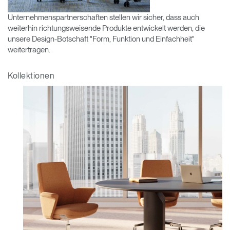
Unternehmenspartnerschaften stellen wir sicher, dass auch
Opens
Opens
Opens
Opens
Opens
Opens
Opens
to
to
to
to
to
to
to
weiterhin richtungsweisende Produkte entwickelt werden, die
Facebook
Twitter
Linkedin
Instagram
Humanscale
Pinterest
YouTube
unsere Design-Botschaft "Form, Funktion und Einfachheit"
Blog
weitertragen.
Kollektionen