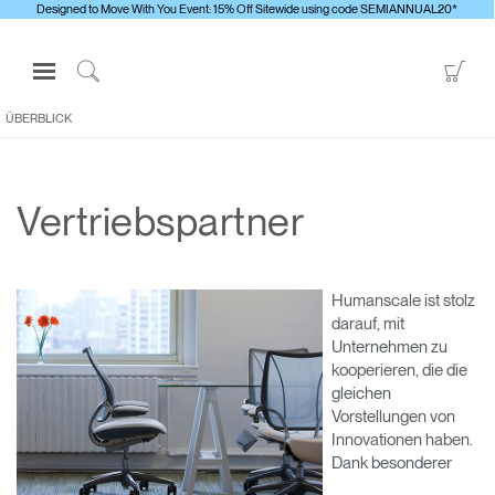
Designed to Move With You Event: 15% Off Sitewide using code SEMIANNUAL20*
Open
Go
Navigation
to
Click
Menu
Sho
to
ÜBERBLICK
Anmelden oder Registrieren
Car
Search
PRODUKTE
Vertriebspartner
ERGONOMISCHE HILFSMITTEL
MEDIENCENTER
ÜBERBLICK
Humanscale ist stolz
darauf, mit
KONTAKTIEREN SIE UNS
Unternehmen zu
kooperieren, die die
gleichen
Kontaktservice
Vorstellungen von
Innovationen haben.
Showroom suchen
Dank besonderer
Andere Region