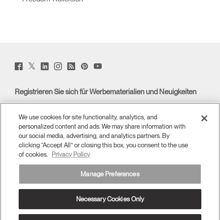
Twitter
Facebook
LinkedIn
Instagram
Humanscale
Pinterst
YouTube
(opens
(opens
(opens
(opens
Blog
(opens
(opens
new
new
new
new
(opens
new
new
window)
window)
window)
window)
new
window)
window)
Registrieren Sie sich für Werbematerialien und Neuigkeiten
window)
E-MAIL-ANMELDUNG
We use cookies for site functionality, analytics, and
personalized content and ads. We may share information with
ÜBERBLICK
our social media, advertising, and analytics partners. By
clicking “Accept All” or closing this box, you consent to the use
of cookies.
Privacy Policy
ERGONOMISCHE HILFSMITTEL
Manage Preferences
MEDIENCENTER
Necessary Cookies Only
Deutschland
allgemeine Geschäftsbedingungen
Datenschutzrichtlinien
Abbestellen
Ⓒ 2026 Humanscale. Alle Rechte vorbehalten.