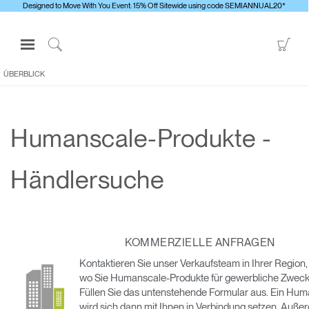
Designed to Move With You Event: 15% Off Sitewide using code SEMIANNUAL20*
Open
Go
Navigation
to
Click
Menu
Sho
to
ÜBERBLICK
Anmelden oder Registrieren
Car
Search
PRODUKTE
Humanscale-Produkte -
ERGONOMISCHE HILFSMITTEL
MEDIENCENTER
Händlersuche
ÜBERBLICK
KONTAKTIEREN SIE UNS
KOMMERZIELLE ANFRAGEN
Kontaktservice
Kontaktieren Sie unser Verkaufsteam in Ihrer Region,
Showroom suchen
wo Sie Humanscale-Produkte für gewerbliche Zweck
Füllen Sie das untenstehende Formular aus. Ein Hu
Andere Region
wird sich dann mit Ihnen in Verbindung setzen. Auße