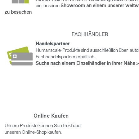
ein, unseren
Showroom an einem unserer weltwe
Opens
Opens
Opens
Opens
Opens
Opens
Opens
.
zu besuchen
to
to
to
to
to
to
to
Facebook
Twitter
Linkedin
Instagram
Humanscale
Pinterest
YouTube
Blog
FACHHÄNDLER
Handelspartner
Humanscale-Produkte sind ausschließlich über autor
Fachhandelspartner erhältlich.
Suche nach einem Einzelhändler in Ihrer Nähe >
Online Kaufen
Unsere Produkte können Sie direkt über
unseren Online-Shop kaufen.