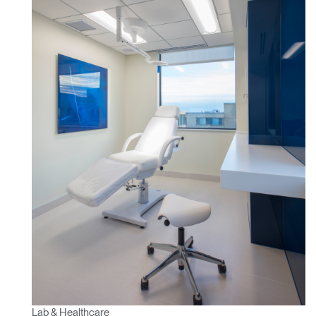
Artikelcode vorhanden?
ANMELDEN
SIGN IN WITH SSO
EINGEBEN
Passwort vergessen
Select
Deutschland
Region
Lab & Healthcare