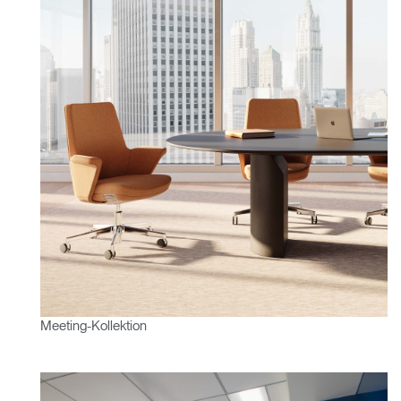
Clos
Dialo
anmelden
Account erstellen
Meeting-Kollektion
Box
Wähle deinen Standort
REGISTRIEREN