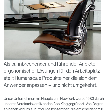
Opens
Opens
Opens
Opens
Opens
Opens
Opens
to
to
to
to
to
to
to
Facebook
Twitter
Linkedin
Instagram
Humanscale
Pinterest
YouTube
Blog
Als bahnbrechender und führender Anbieter
ergonomischer Lösungen für den Arbeitsplatz
stellt Humanscale Produkte her, die sich dem
Anwender anpassen – und nicht umgekehrt.
Unser Unternehmen mit Hauptsitz in New York wurde 1983 durch
unseren Vorstandsvorsitzenden Bob King gegründet. Von Beginn
an haben wir uns auf Produkte konzentriert, die entscheidend zur