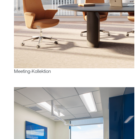
Clos
Dialo
anmelden
Account erstellen
Box
Wähle deinen Standort
REGISTRIEREN
Artikelcode vorhanden?
ANMELDEN
Meeting-Kollektion
SIGN IN WITH SSO
EINGEBEN
Passwort vergessen
Select
Deutschland
Region