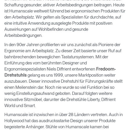
Schaffung gesunder, aktiver Arbeitsbedingungen beitragen. Heute
ist Humanscale weltweit führend bei ergonomischen Produkten für
den Arbeitsplatz. Wir gelten als Spezialisten für durchdachte, auf
eine intuitive Anwendung ausgelegte Produkte mit positiven
Auswirkungen auf Wohlbefinden und gesunde
Arbeitsbedingungen.
In den 90er Jahren profilierten wir uns zunächst als Pioniere der
Ergonomie am Arbeitsplatz. Zu dieser Zeit basierte unser Ruf auf
bahnbrechenden beweglichen Tastatursystemen. Mit der
Einführung des vom berühmten Designer und
Ergonomiespezialisten Niels Diffrient entworfenen
Fredoom-
gelang es uns 1999, unsere Marktposition weiter
Drehstuhls
auszubauen. Dieser innovative Drehstuhl für Führungskräfte stellt
einen Meilenstein dar. Noch nie wurde so viel Funktion bei so
wenig Einstellungsaufwand geboten. Darauf folgten weitere
innovative Sitzmöbel, darunter die Drehstühle Liberty, Diffrient
World und Smart.
Humanscale ist inzwischen in über 28 Ländern vertreten. Auch in
Hollywood hat das ausdrucksstarke Design unserer Produkte
begeisterte Anhänger. Stühle von Humanscale kamen bei