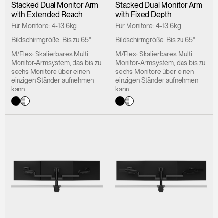
Stacked Dual Monitor Arm
Stacked Dual Monitor Arm
Clos
with Extended Reach
with Fixed Depth
Dialo
anmelden
Account erstellen
Für Monitore: 4-13.6kg
Für Monitore: 4-13.6kg
Box
Bildschirmgröße: Bis zu 65"
Bildschirmgröße: Bis zu 65"
Wähle deinen Standort
REGISTRIEREN
M/Flex: Skalierbares Multi-
M/Flex: Skalierbares Multi-
Monitor-Armsystem, das bis zu
Monitor-Armsystem, das bis zu
sechs Monitore über einen
sechs Monitore über einen
einzigen Ständer aufnehmen
einzigen Ständer aufnehmen
Artikelcode vorhanden?
kann.
kann.
ANMELDEN
SIGN IN WITH SSO
EINGEBEN
Passwort vergessen
Select
Deutschland
Region