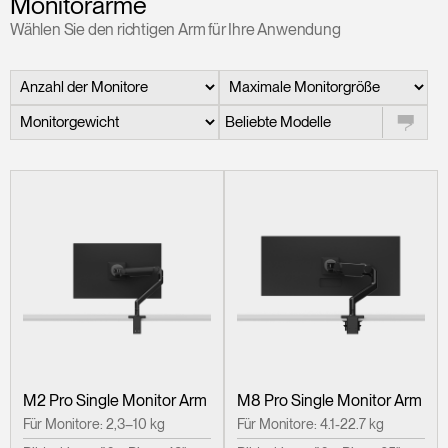
Monitorarme
Wählen Sie den richtigen Arm für Ihre Anwendung
Opens
Opens
Opens
Opens
Opens
Opens
Opens
to
to
to
to
to
to
to
Facebook
Twitter
Linkedin
Instagram
Humanscale
Pinterest
YouTube
Blog
Beliebte Modelle
M2 Pro Single Monitor Arm
M8 Pro Single Monitor Arm
Für Monitore: 2,3–10 kg
Für Monitore: 4.1-22.7 kg