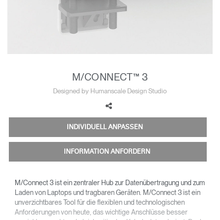
Opens
Opens
Opens
Opens
Opens
Opens
Opens
to
to
to
to
to
to
to
Facebook
Twitter
Linkedin
Instagram
Humanscale
Pinterest
YouTube
Blog
M/CONNECT™ 3
Designed by Humanscale Design Studio
INDIVIDUELL ANPASSEN
INFORMATION ANFORDERN
M/Connect 3 ist ein zentraler Hub zur Datenübertragung und zum
Laden von Laptops und tragbaren Geräten. M/Connect 3 ist ein
unverzichtbares Tool für die flexiblen und technologischen
Anforderungen von heute, das wichtige Anschlüsse besser