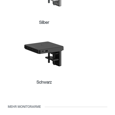
Wähle deinen Standort
REGISTRIEREN
Silber
Artikelcode vorhanden?
ANMELDEN
SIGN IN WITH SSO
EINGEBEN
Passwort vergessen
Select
Deutschland
Region
Schwarz
MEHR MONITORARME