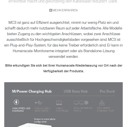
erreichbar macht und gleichzeitig den Kabelsalat reduziert. Dank
des modularen Designs kann es nicht nur bei Bedarf leicht
MEHR ERFAHREN
gewartet, sondern auch nahtlos aufgerüstet werden, um den sich
schnell entwickelnden Trends zu entsprechen.
MC3 ist ganz auf Effizient ausgerichtet, nimmt nur wenig Platz ein und
Verfügbar in drei Modellen:
schafft dadurch mehr nutzbaren Raum auf jeder Arbeitsfläche. Alle Modelle
bieten Zugang zu den wichtigsten Anschlüssen, wobei zwei Anschlüsse
M/Power Ladestation
ausschließlich für Hochgeschwindigkeitsladen vorgesehen sind. MC3 ist
USB-Daten-Hub
Pro Dock
ein Plug-and-Play-System, für das keine Treiber erforderlich sind. Er kann in
Humanscale-Monitorarme integriert oder als Standalone-Lösung
verwendet werden.
Bitte erkundigen Sie sich bei Ihrer Humanscale-Niederlassung vor Ort nach der
Verfügbarkeit der Produkte.