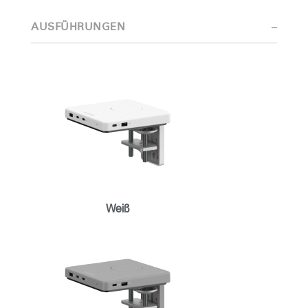
Interaktion mit dem Produkt im Vordergrund stehen.
AUSFÜHRUNGEN
Die preisgekrönten Neuentwicklungen des Designteams stützen
sich auf die eingehende Beobachtung und Erforschung von
Arbeitsplatztrends und die enge Zusammenarbeit mit dem Team
der Ergonomieberater bei Humanscale.
Weiß
Clos
Dialo
anmelden
Account erstellen
Box