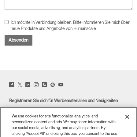
Ich möchte in Verbindung bleiben. Bitte informieren Sie mich über
neue Produkte und Angebote von Humanscale.
Twitter
Facebook
LinkedIn
Instagram
Humanscale
Pinterst
YouTube
(opens
(opens
(opens
(opens
Blog
(opens
(opens
new
new
new
new
(opens
new
new
window)
window)
window)
window)
new
window)
window)
Registrieren Sie sich für Werbematerialien und Neuigkeiten
window)
E-MAIL-ANMELDUNG
We use cookies for site functionality, analytics, and
personalized content and ads. We may share information with
ÜBERBLICK
our social media, advertising, and analytics partners. By
clicking “Accept All” or closing this box, you consent to the use