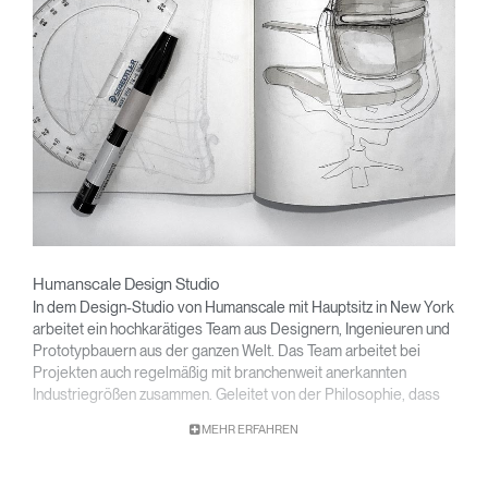
Humanscale Design Studio
In dem Design-Studio von Humanscale mit Hauptsitz in New York
arbeitet ein hochkarätiges Team aus Designern, Ingenieuren und
Prototypbauern aus der ganzen Welt. Das Team arbeitet bei
Projekten auch regelmäßig mit branchenweit anerkannten
Industriegrößen zusammen. Geleitet von der Philosophie, dass
gutes Design mit weniger Aufwand mehr erreicht, ist das Team
MEHR ERFAHREN
darauf spezialisiert, funktionale Probleme mit einfachem und
effizientem Design zu lösen. Ein ganzheitlicher Ansatz wird für die
Ergonomie gesucht, bei dem Erfahrungen der Nutzer und deren