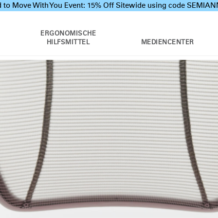
 to Move With You Event: 15% Off Sitewide using code SEMI
ERGONOMISCHE
HILFSMITTEL
MEDIENCENTER