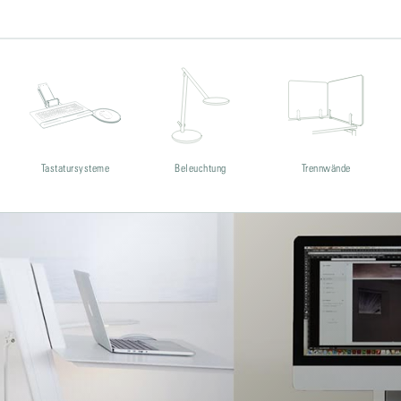
Tastatursysteme
Beleuchtung
Trennwände