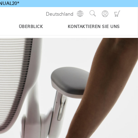
ANNUAL20*
Show
Go
Go
Deutschland
Regions
Search
to
to
Site
Profile
Shoppi
ÜBERBLICK
KONTAKTIEREN SIE UNS
Cart