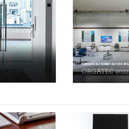
EINGEBEN
rt vergessen
Select
and
Region
HUMANSCALE NIMMT AUF DER ORGAT
ORGATEC 2022