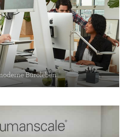
Close
Dialog
Box
 moderne Büroleben