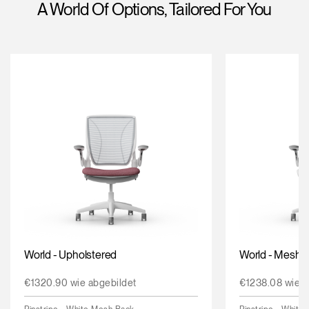
A World Of Options, Tailored For You
Opens
Opens
Opens
Opens
Opens
Opens
Opens
to
to
to
to
to
to
to
Facebook
Twitter
Linkedin
Instagram
Humanscale
Pinterest
YouTube
Blog
World - Upholstered
World - Mesh
€1320.90 wie abgebildet
€1238.08 wie a