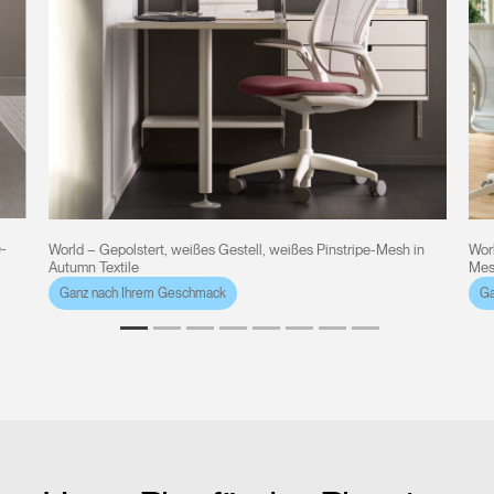
e-
World – Gepolstert, weißes Gestell, weißes Pinstripe-Mesh in
Worl
Autumn Textile
Mes
Ganz nach Ihrem Geschmack
Ga
Clos