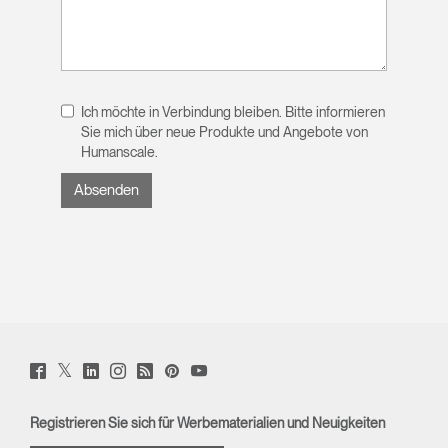
Ich möchte in Verbindung bleiben. Bitte informieren
Sie mich über neue Produkte und Angebote von
Humanscale.
Twitter
Facebook
LinkedIn
Instagram
Humanscale
Pinterst
YouTube
(opens
(opens
(opens
(opens
Blog
(opens
(opens
new
new
new
new
(opens
new
new
window)
window)
window)
window)
new
window)
window)
Registrieren Sie sich für Werbematerialien und Neuigkeiten
window)