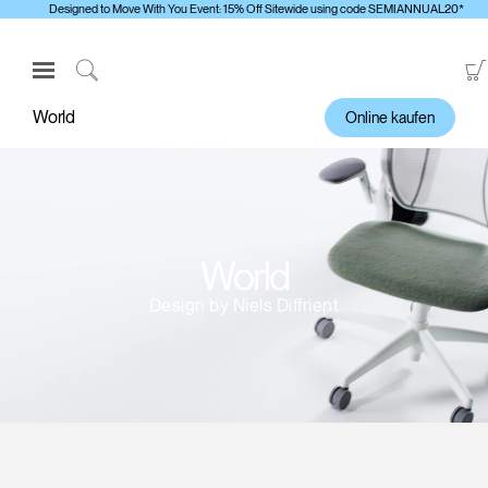
Designed to Move With You Event: 15% Off Sitewide using code SEMIANNUAL20*
Open
Navigation
Click
Menu
to
World
Online kaufen
Anmelden oder Registrieren
Search
PRODUKTE
ERGONOMISCHE HILFSMITTEL
MEDIENCENTER
World
ÜBERBLICK
Design by Niels Diffrient
KONTAKTIEREN SIE UNS
Kontaktservice
Showroom suchen
Andere Region