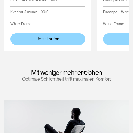
Pinstripe - White Mesh Back
Pinstripe - White
Kvadrat Autumn - 0016
Pinstripe - White
White Frame
White Frame
Jetzt kaufen
Je
Mit weniger mehr erreichen
Optimale Schlichtheit trifft maximalen Komfort