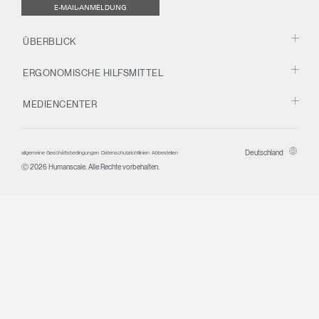
E-MAIL-ANMELDUNG
ÜBERBLICK
ERGONOMISCHE HILFSMITTEL
MEDIENCENTER
Deutschland
allgemeine Geschäftsbedingungen
Datenschutzrichtlinien
Abbestellen
Ⓒ 2026 Humanscale. Alle Rechte vorbehalten.