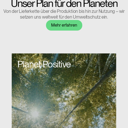
Unser Plan für den Planeten
Dialo
anmelden
Account erstellen
Box
Von der Lieferkette über die Produktion bis hin zur Nutzung – wir
setzen uns weltweit für den Umweltschutz ein.
Wähle deinen Standort
REGISTRIEREN
Mehr erfahren
Artikelcode vorhanden?
ANMELDEN
SIGN IN WITH SSO
Planet Positive
EINGEBEN
Passwort vergessen
Select
Deutschland
Region