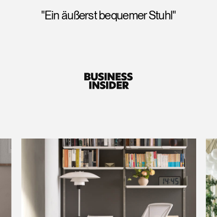
waren beeindruckt, dass die ‚Rückenlehne
aus drei Paneelen‘ auch eine hervorragende
Unterstützung für die Lendenwirbelsäule
bietet."