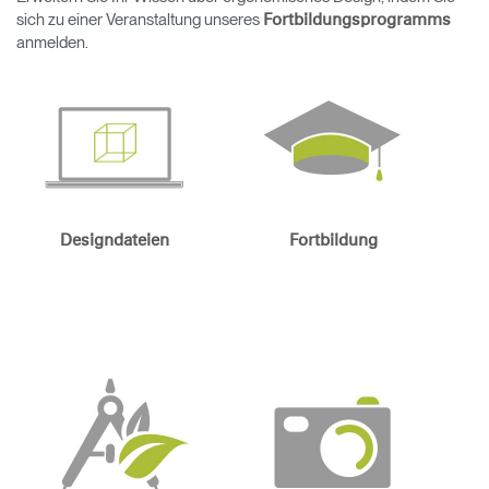
sich zu einer Veranstaltung unseres
Fortbildungsprogramms
Opens
Opens
Opens
Opens
Opens
Opens
Opens
anmelden.
to
to
to
to
to
to
to
Facebook
Twitter
Linkedin
Instagram
Humanscale
Pinterest
YouTube
Blog
Designdateien
Fortbildung