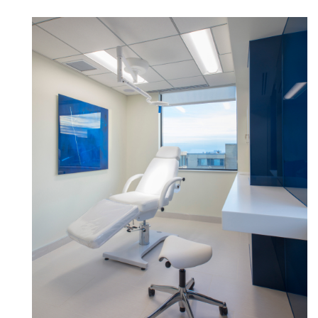
Artikelcode vorhanden?
ANMELDEN
SIGN IN WITH SSO
EINGEBEN
Passwort vergessen
Select
Deutschland
Region