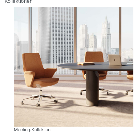
Kollektionen
Clos
Dialo
anmelden
Account erstellen
Box
Wähle deinen Standort
Meeting-Kollektion
REGISTRIEREN