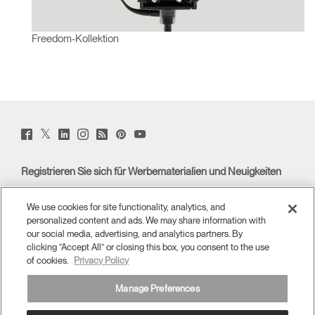
Freedom-Kollektion
Twitter
Facebook
LinkedIn
Instagram
Humanscale
Pinterst
YouTube
(opens
(opens
(opens
(opens
Blog
(opens
(opens
new
new
new
new
(opens
new
new
window)
window)
window)
window)
new
window)
window)
Registrieren Sie sich für Werbematerialien und Neuigkeiten
window)
E-MAIL-ANMELDUNG
We use cookies for site functionality, analytics, and
personalized content and ads. We may share information with
ÜBERBLICK
our social media, advertising, and analytics partners. By
clicking “Accept All” or closing this box, you consent to the use
of cookies.
Privacy Policy
ERGONOMISCHE HILFSMITTEL
Manage Preferences
MEDIENCENTER