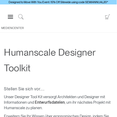
Designed to Move With You Event: 15% Off Sitewide using code SEMIANNUAL20*
Open
Go
Navigation
to
Click
Menu
Sho
to
MEDIENCENTER
Anmelden oder Registrieren
Car
Search
PRODUKTE
Humanscale Designer
ERGONOMISCHE HILFSMITTEL
MEDIENCENTER
Toolkit
ÜBERBLICK
KONTAKTIEREN SIE UNS
Stellen Sie sich vor.....
Unser Designer Tool Kit versorgt Architekten und Designer mit
Kontaktservice
Informationen und
, um ihr nächstes Projekt mit
Entwurfsdateien
Showroom suchen
Humanscale zu planen.
Andere Region
Erweitern Sie Ihr Wissen über ergonomisches Design, indem Sie