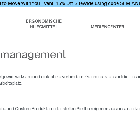
 to Move With You Event: 15% Off Sitewide using code SEMI
ERGONOMISCHE
HILFSMITTEL
MEDIENCENTER
ommanagement
ewirr wirksam und einfach zu verhindern. Genau darauf sind die Lös
rbeitsplatz.
ip- und Custom Produkten oder stellen Sie Ihre eigenen aus unseren k