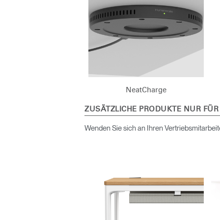
KABEL- UND STROMMANAGEMENT
ERGO TOOLS FÜR DAS BÜRO
LAB & HEALTHCARE
OCEAN-STÜHLE
NeatCharge
ZUSÄTZLICHE PRODUKTE NUR FÜR
anmel
Wenden Sie sich an Ihren Vertriebsmitarbeit
AN