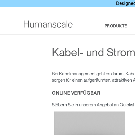
Designed
PRODUKTE
SITZMÖBEL
DESIGNER TOOLKIT
UNTERNEHMENSÜBERBLICK
Kabel- und Str
SOZIALE VERANTWORTUNG DES
SITZ-STEH-SCHREIBTISCHE & LÖSUNGEN
DOWNLOADCENTER
UNTERNEHMENS
MONITORARME
SEHEN, HÖREN UND LERNEN
Bei Kabelmanagement geht es darum, Kabelg
DESIGN STUDIO
sorgen für einen aufgeräumten, attraktiven A
TASTATURSYSTEME
PRICING GUIDES
NEWSROOM
ONLINE VERFÜGBAR
BELEUCHTUNG
HÄNDLERSUCHE
Stöbern Sie in unserem Angebot an Quicksh
TRENNWÄNDE
VERTRAGSPARTNER
TECHNOLOGIEWERKZEUGE
GOVERNMENT & EDUCATION