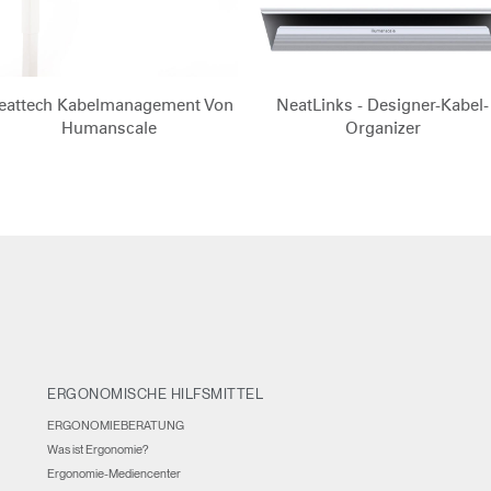
IN WITH SSO
EINGEBEN
rt vergessen
Select
and
Region
eattech Kabelmanagement Von
NeatLinks - Designer-Kabel-
Humanscale
Organizer
ERGONOMISCHE HILFSMITTEL
ERGONOMIEBERATUNG
Was ist Ergonomie?
Ergonomie-Mediencenter