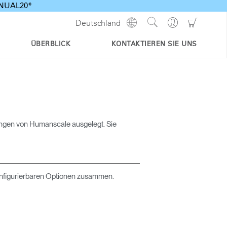
ANNUAL20*
Show
Go
Go
Deutschland
Regions
Search
to
to
Site
Profile
Shoppi
ÜBERBLICK
KONTAKTIEREN SIE UNS
Cart
ungen von Humanscale ausgelegt. Sie
onfigurierbaren Optionen zusammen.