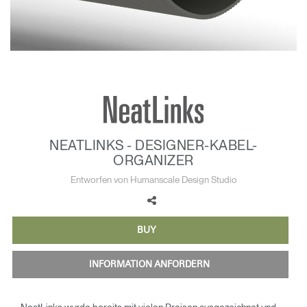
Opens
Opens
Opens
Opens
Opens
Opens
Opens
to
to
to
to
to
to
to
Facebook
Twitter
Linkedin
Instagram
Humanscale
Pinterest
YouTube
Blog
NEATLINKS - DESIGNER-KABEL-
ORGANIZER
Entworfen von Humanscale Design Studio
BUY
INFORMATION ANFORDERN