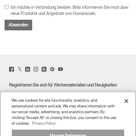
Ich möchte in Verbindung bleiben. Bitte informieren Sie mich über
neue Produkte und Angebote von Humanscale.
Twitter
Facebook
LinkedIn
Instagram
Humanscale
Pinterst
YouTube
(opens
(opens
(opens
(opens
Blog
(opens
(opens
new
new
new
new
(opens
new
new
window)
window)
window)
window)
new
window)
window)
Registrieren Sie sich für Werbematerialien und Neuigkeiten
window)
E-MAIL-ANMELDUNG
We use cookies for site functionality, analytics, and
personalized content and ads. We may share information with
ÜBERBLICK
our social media, advertising, and analytics partners. By
clicking “Accept All” or closing this box, you consent to the use
of cookies.
Privacy Policy
ERGONOMISCHE HILFSMITTEL
Manage Preferences