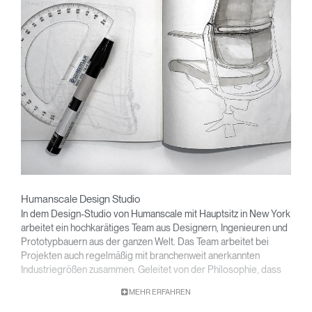
Humanscale Design Studio
In dem Design-Studio von Humanscale mit Hauptsitz in New York
arbeitet ein hochkarätiges Team aus Designern, Ingenieuren und
Prototypbauern aus der ganzen Welt. Das Team arbeitet bei
Projekten auch regelmäßig mit branchenweit anerkannten
Industriegrößen zusammen. Geleitet von der Philosophie, dass
gutes Design mit weniger Aufwand mehr erreicht, ist das Team
MEHR ERFAHREN
darauf spezialisiert, funktionale Probleme mit einfachem und
effizientem Design zu lösen. Ein ganzheitlicher Ansatz wird für die