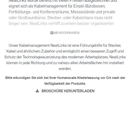
NeatLinks wurde bereits mit vielen Preisen ausgezeichnet und
eignet sich als Kabelmanagement für Einzel-Büroboxen,
Fortbildungs- und Konferenzräume, Messestände und private
oder Großraumbüros. Stecker- oder Kabelchaos muss nicht
länger sein. NeatLinks verhilft zu einem besser organisierten
Arbeitsplatz, verstaut die Kabel in sicheren Entfernung vom
MEHR ERFAHREN
Fußboden, der somit auch leicht zu reinigen ist.
Unser Kabelmanagement NeatLinks ist eine Führungshilfe für Stecker,
Kabel und ähnlichem Zubehör und ermöglicht einen besseren Zugriff und
Schutz der Technologieausrüstung des modernen Arbeitsplatzes. NeatLinks
können in jede Richtung und zu nahezu allen Arbeitsflächen hin installiert
werden.
Bitte erkundigen Sie sich bei Ihrer Humanscale-Niederlassung vor Ort nach der
Verfügbarkeit der Produkte.
BROSCHÜRE HERUNTERLADEN