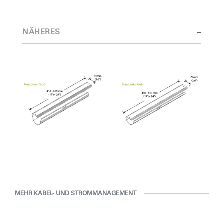
Ergonomie gesucht, bei dem Erfahrungen der Nutzer und deren
Interaktion mit dem Produkt im Vordergrund stehen.
NÄHERES
Die preisgekrönten Neuentwicklungen des Designteams stützen
sich auf die eingehende Beobachtung und Erforschung von
Arbeitsplatztrends und die enge Zusammenarbeit mit dem Team
der Ergonomieberater bei Humanscale.
Clos
Dialo
anmelden
Account erstellen
Box
Wähle deinen Standort
REGISTRIEREN
Artikelcode vorhanden?
ANMELDEN
SIGN IN WITH SSO
MEHR KABEL- UND STROMMANAGEMENT
EINGEBEN
Passwort vergessen
Select
Deutschland