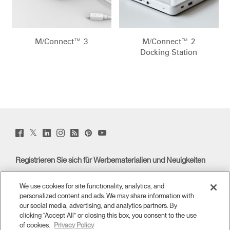
Wähle deinen Standort
REGISTRIEREN
Opens
Opens
Opens
Opens
Opens
Opens
Opens
to
to
to
to
to
to
to
Facebook
Twitter
Linkedin
Instagram
Humanscale
Pinterest
YouTube
M/Connect™ 3
M/Connect™ 2
Blog
Artikelcode vorhanden?
ANMELDEN
Docking Station
SIGN IN WITH SSO
EINGEBEN
Passwort vergessen
Select
Deutschland
Region
Twitter
Facebook
LinkedIn
Instagram
Humanscale
Pinterst
YouTube
(opens
(opens
(opens
(opens
Blog
(opens
(opens
new
new
new
new
(opens
new
new
window)
window)
window)
window)
new
window)
window)
Registrieren Sie sich für Werbematerialien und Neuigkeiten
window)
E-MAIL-ANMELDUNG
We use cookies for site functionality, analytics, and
personalized content and ads. We may share information with
ÜBERBLICK
our social media, advertising, and analytics partners. By
clicking “Accept All” or closing this box, you consent to the use
of cookies.
Privacy Policy
ERGONOMISCHE HILFSMITTEL