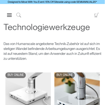
Designed to Move With You Event: 15% Off Sitewide using code SEMIANNUAL20*
Open
Go
Navigation
to
Click
Menu
Sho
to
Technologiewerkzeuge
Anmelden oder Registrieren
Car
Search
PRODUKTE
Das von Humanscale angebotene Technik-Zubehör ist auf sich im
ERGONOMISCHE HILFSMITTEL
stetigen Wandel befindende Arbeitsumgebungen ausgerichtet. Es
ist auf neuestem Stand, um den Anwender auch in Zukunft effizient
MEDIENCENTER
zu unterstützen.
ÜBERBLICK
KONTAKTIEREN SIE UNS
BUY ONLINE
BUY ONLINE
Kontaktservice
Clos
Showroom suchen
Dialo
anmelden
Account erstellen
Box
Andere Region