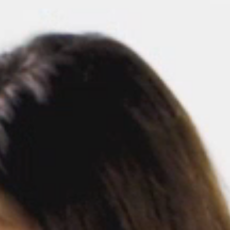
KABEL- UND STROMMANAGEMENT
ERGO TOOLS FÜR DAS BÜRO
LAB & HEALTHCARE
OCEAN-STÜHLE