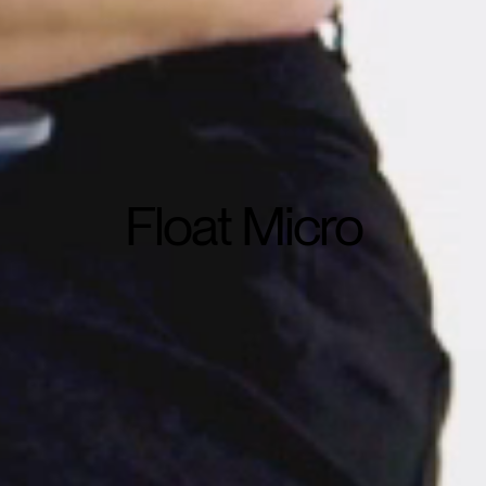
Artikelcode vorhanden?
MELDEN
IN WITH SSO
EINGEBEN
rt vergessen
Select
and
Region
Float Micro