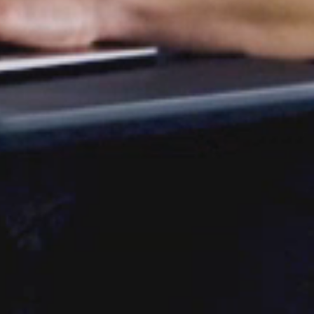
AN
SIGN 
Passwo
Deutschl