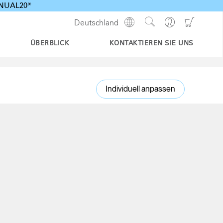
ANNUAL20*
Show
Go
Go
Deutschland
Regions
Search
to
to
Site
Profile
Shoppi
ÜBERBLICK
KONTAKTIEREN SIE UNS
Cart
Individuell anpassen