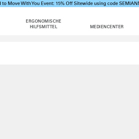
 to Move With You Event: 15% Off Sitewide using code SEMI
ERGONOMISCHE
HILFSMITTEL
MEDIENCENTER