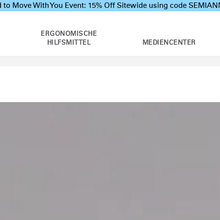
 to Move With You Event: 15% Off Sitewide using code SEMI
ERGONOMISCHE
HILFSMITTEL
MEDIENCENTER