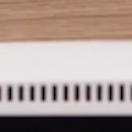
AN
SIGN 
Passwo
Deutschl