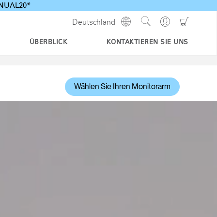
ANNUAL20*
Show
Go
Go
Deutschland
Regions
Search
to
to
Site
Profile
Shoppi
ÜBERBLICK
KONTAKTIEREN SIE UNS
Cart
Wählen Sie Ihren Monitorarm