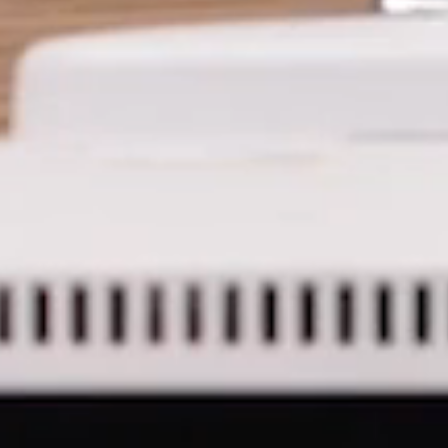
Artikelcode vorhanden?
MELDEN
IN WITH SSO
EINGEBEN
rt vergessen
Select
and
Region