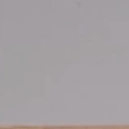
KABEL- UND STROMMANAGEMENT
ERGO TOOLS FÜR DAS BÜRO
LAB & HEALTHCARE
OCEAN-STÜHLE