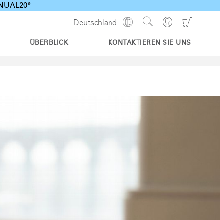
ANNUAL20*
Show
Go
Go
Deutschland
Regions
Search
to
to
Site
Profile
Shoppi
ÜBERBLICK
KONTAKTIEREN SIE UNS
Cart