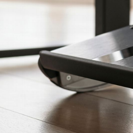
KABEL- UND STROMMANAGEMENT
ERGO TOOLS FÜR DAS BÜRO
LAB & HEALTHCARE
OCEAN-STÜHLE