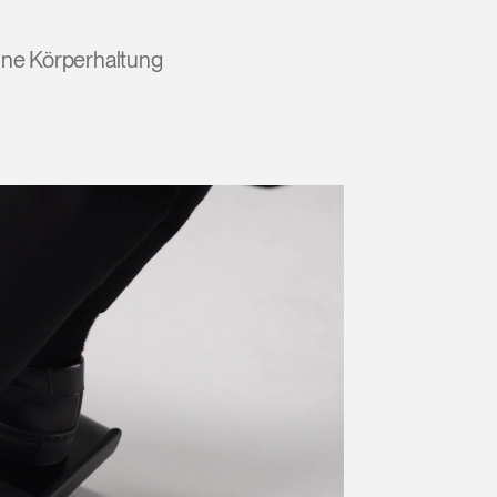
ine Körperhaltung
Close
Dialog
Box