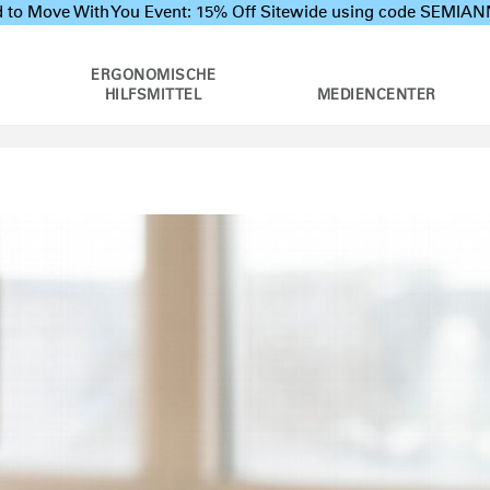
 to Move With You Event: 15% Off Sitewide using code SEMI
ERGONOMISCHE
HILFSMITTEL
MEDIENCENTER