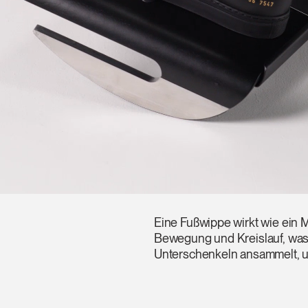
Artikelcode vorhanden?
MELDEN
IN WITH SSO
EINGEBEN
rt vergessen
Select
and
Region
Eine Fußwippe wirkt wie ein Mi
Bewegung und Kreislauf, was v
Unterschenkeln ansammelt, u