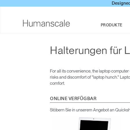
Designed
PRODUKTE
SITZMÖBEL
DESIGNER TOOLKIT
UNTERNEHMENSÜBERBLICK
Halterungen für
SOZIALE VERANTWORTUNG DES
SITZ-STEH-SCHREIBTISCHE & LÖSUNGEN
DOWNLOADCENTER
UNTERNEHMENS
MONITORARME
SEHEN, HÖREN UND LERNEN
For all its convenience, the laptop compute
DESIGN STUDIO
risks and discomfort of "laptop hunch." Lapt
TASTATURSYSTEME
PRICING GUIDES
comfort.
NEWSROOM
BELEUCHTUNG
HÄNDLERSUCHE
ONLINE VERFÜGBAR
TRENNWÄNDE
Stöbern Sie in unserem Angebot an Quicksh
VERTRAGSPARTNER
TECHNOLOGIEWERKZEUGE
GOVERNMENT & EDUCATION