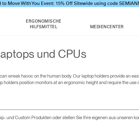
 to Move With You Event: 15% Off Sitewide using code SEMI
ERGONOMISCHE
HILFSMITTEL
MEDIENCENTER
 Laptops und CPUs
r can wreak havoc on the human body. Our laptop holders provide an easy,
op holders position monitors at an ergonomic height and require the use 
ip- und Custom Produkten oder stellen Sie Ihre eigenen aus unseren k