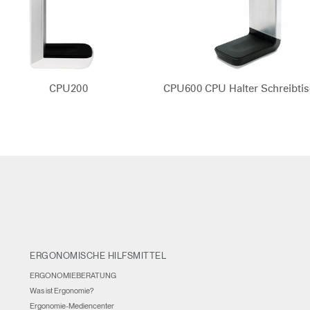
IN WITH SSO
EINGEBEN
rt vergessen
Select
and
Region
CPU200
CPU600 CPU Halter Schreibtis
ERGONOMISCHE HILFSMITTEL
ERGONOMIEBERATUNG
Was ist Ergonomie?
Ergonomie-Mediencenter