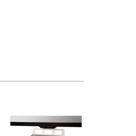
Close
Dialog
Box