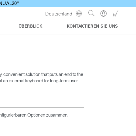
ANNUAL20*
Show
Go
Go
Deutschland
Regions
Search
to
to
Site
Profile
Shoppi
ÜBERBLICK
KONTAKTIEREN SIE UNS
Cart
 convenient solution that puts an end to the
of an external keyboard for long-term user
onfigurierbaren Optionen zusammen.