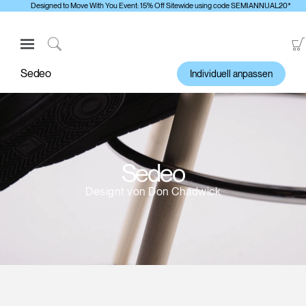
Designed to Move With You Event: 15% Off Sitewide using code SEMIANNUAL20*
Open
Navigation
Click
Menu
to
Sedeo
Individuell anpassen
Anmelden oder Registrieren
Search
PRODUKTE
ERGONOMISCHE HILFSMITTEL
MEDIENCENTER
Sedeo
ÜBERBLICK
Designt von Don Chadwick
KONTAKTIEREN SIE UNS
Kontaktservice
Showroom suchen
Andere Region