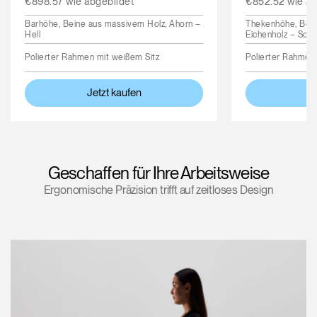
€898.57 wie abgebildet
€852.52 wie ab
Barhöhe, Beine aus massivem Holz, Ahorn –
Thekenhöhe, Bei
Hell
Eichenholz – Sch
Polierter Rahmen mit weißem Sitz
Polierter Rahmen 
Jetzt kaufen
Je
Geschaffen für Ihre Arbeitsweise
Ergonomische Präzision trifft auf zeitloses Design