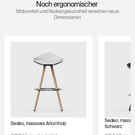
Noch ergonomischer
Opens
Opens
Opens
Opens
Opens
Opens
Opens
Sitzkomfort und Rückengesundheit erreichen neue
to
to
to
to
to
to
to
Dimensionen
Facebook
Twitter
Linkedin
Instagram
Humanscale
Pinterest
YouTube
Blog
Sedeo, massive
Sedeo, massives Ahornholz
Schwarz