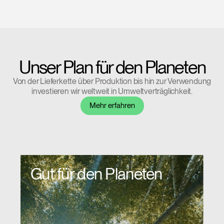
Clos
Dialo
anmelden
Account erstellen
Box
Unser Plan für den Planeten
Wähle deinen Standort
REGISTRIEREN
Von der Lieferkette über Produktion bis hin zur Verwendung
investieren wir weltweit in Umweltverträglichkeit.
Mehr erfahren
Artikelcode vorhanden?
ANMELDEN
SIGN IN WITH SSO
EINGEBEN
Passwort vergessen
Gut für den Planeten
Select
Deutschland
Region