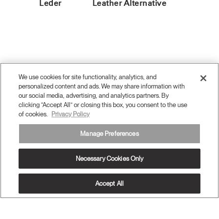
Leder
Leather Alternative
We use cookies for site functionality, analytics, and
personalized content and ads. We may share information with
Twitter
Facebook
LinkedIn
Instagram
Humanscale
Pinterst
YouTube
(opens
our social media, advertising, and analytics partners. By
(opens
(opens
(opens
Blog
(opens
(opens
new
new
new
new
(opens
new
new
clicking “Accept All” or closing this box, you consent to the use
window)
window)
window)
window)
new
window)
window)
of cookies.
Privacy Policy
Registrieren Sie sich für Werbematerialien und Neuigkeiten
window)
Manage Preferences
E-MAIL-ANMELDUNG
ÜBERBLICK
Necessary Cookies Only
ERGONOMISCHE HILFSMITTEL
Accept All
MEDIENCENTER