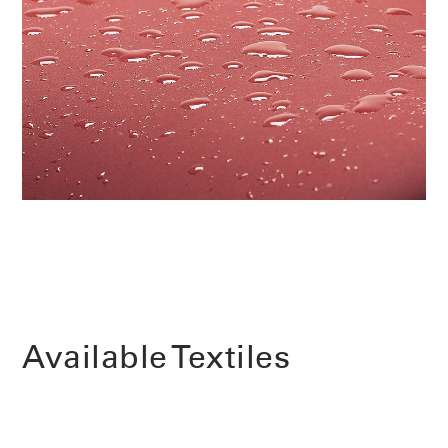
Opens
Opens
Opens
Opens
Opens
Opens
Opens
to
to
to
to
to
to
to
Facebook
Twitter
Linkedin
Instagram
Humanscale
Pinterest
YouTube
Blog
Available Textiles