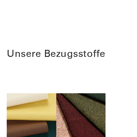
Clos
Dialo
anmelden
Account erstellen
Box
Wähle deinen Standort
REGISTRIEREN
Unsere Bezugsstoffe
Artikelcode vorhanden?
ANMELDEN
SIGN IN WITH SSO
EINGEBEN
Passwort vergessen
Select
Deutschland
Region