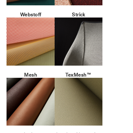
Webstoff
Strick
Mesh
TexMesh™