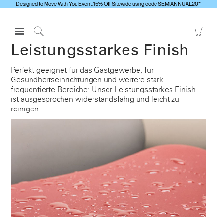
Designed to Move With You Event: 15% Off Sitewide using code SEMIANNUAL20*
Open
Go
Navigation
to
Click
Leistungsstarkes Finish
Menu
Sho
to
Anmelden oder Registrieren
Car
Search
Perfekt geeignet für das Gastgewerbe, für
Gesundheitseinrichtungen und weitere stark
PRODUKTE
frequentierte Bereiche: Unser Leistungsstarkes Finish
ERGONOMISCHE HILFSMITTEL
ist ausgesprochen widerstandsfähig und leicht zu
reinigen.
MEDIENCENTER
ÜBERBLICK
KONTAKTIEREN SIE UNS
Kontaktservice
Showroom suchen
Andere Region