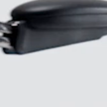
AN
SIGN 
Passwo
Deutschl