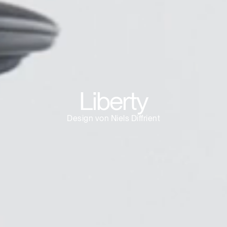
Artikelcode vorhanden?
MELDEN
IN WITH SSO
EINGEBEN
rt vergessen
Select
and
Region
Liberty
Design von Niels Diffrient