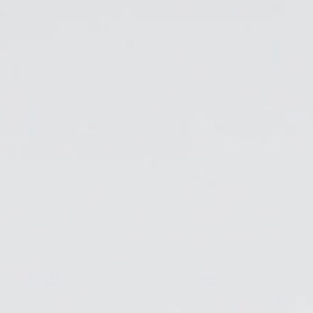
KABEL- UND STROMMANAGEMENT
ERGO TOOLS FÜR DAS BÜRO
LAB & HEALTHCARE
OCEAN-STÜHLE