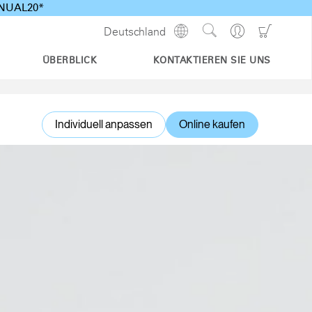
ANNUAL20*
Show
Go
Go
Deutschland
Regions
Search
to
to
Site
Profile
Shoppi
ÜBERBLICK
KONTAKTIEREN SIE UNS
Cart
Individuell anpassen
Online kaufen