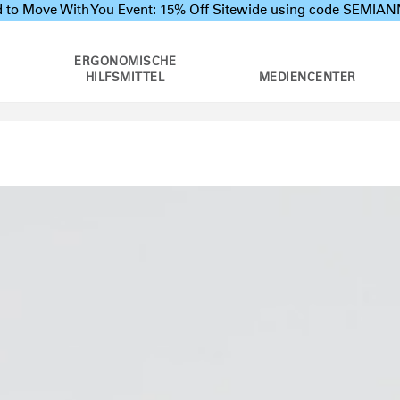
 to Move With You Event: 15% Off Sitewide using code SEMI
ERGONOMISCHE
HILFSMITTEL
MEDIENCENTER