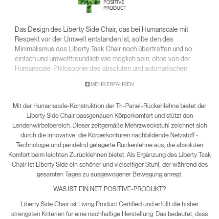
Das Design des Liberty Side Chair, das bei Humanscale mit
Respekt vor der Umwelt entstanden ist, sollte den des
Minimalismus des Liberty Task Chair noch übertreffen und so
einfach und umweltfreundlich wie möglich sein, ohne von der
Humanscale-Philosophie des absoluten und automatischen
Komforts abzurücken. Niels Diffrient entwickelte Liberty Side als
MEHR ERFAHREN
Besucherstuhl, um denselben absoluten Körperkomfort zu
bieten wie die Humanscale-Arbeitsstühle. Auch er besteht aus
Mit der Humanscale-Konstruktion der Tri-Panel-Rückenlehne bietet der
leichten, recycelbaren und haltbaren Materialien.
Liberty Side Chair passgenauen Körperkomfort und stützt den
Lendenwirbelbereich. Dieser zeitgemäße Mehrzweckstuhl zeichnet sich
durch die innovative, die Körperkonturen nachbildende Netzstoff -
Technologie und pendelnd gelagerte Rückenlehne aus, die absoluten
Komfort beim leichten Zurücklehnen bietet. Als Ergänzung des Liberty Task
Chair ist Liberty Side ein schöner und vielseitiger Stuhl, der während des
gesamten Tages zu ausgewogener Bewegung anregt.
WAS IST EIN NET POSITIVE-PRODUKT?
Liberty Side Chair ist Living Product Certified und erfüllt die bisher
strengsten Kriterien für eine nachhaltige Herstellung. Das bedeutet, dass