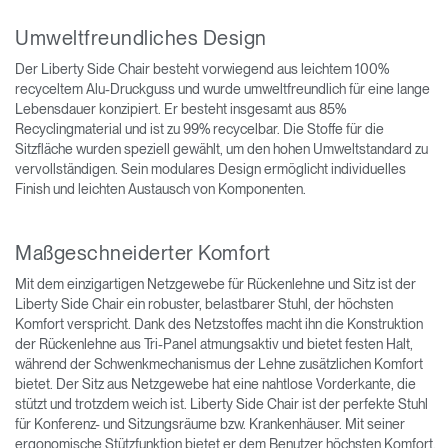
Umweltfreundliches Design
Der Liberty Side Chair besteht vorwiegend aus leichtem 100%
recyceltem Alu-Druckguss und wurde umweltfreundlich für eine lange
Lebensdauer konzipiert. Er besteht insgesamt aus 85%
Recyclingmaterial und ist zu 99% recycelbar. Die Stoffe für die
Sitzfläche wurden speziell gewählt, um den hohen Umweltstandard zu
vervollständigen. Sein modulares Design ermöglicht individuelles
Finish und leichten Austausch von Komponenten.
Maßgeschneiderter Komfort
Mit dem einzigartigen Netzgewebe für Rückenlehne und Sitz ist der
Liberty Side Chair ein robuster, belastbarer Stuhl, der höchsten
Komfort verspricht. Dank des Netzstoffes macht ihn die Konstruktion
der Rückenlehne aus Tri-Panel atmungsaktiv und bietet festen Halt,
während der Schwenkmechanismus der Lehne zusätzlichen Komfort
bietet. Der Sitz aus Netzgewebe hat eine nahtlose Vorderkante, die
stützt und trotzdem weich ist. Liberty Side Chair ist der perfekte Stuhl
für Konferenz- und Sitzungsräume bzw. Krankenhäuser. Mit seiner
ergonomische Stützfunktion bietet er dem Benutzer höchsten Komfort.