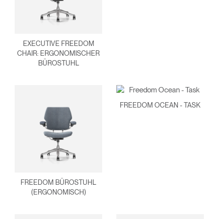
EXECUTIVE FREEDOM
CHAIR: ERGONOMISCHER
BÜROSTUHL
FREEDOM OCEAN - TASK
Clos
Dialo
anmelden
Account erstellen
Box
Wähle deinen Standort
REGISTRIEREN
FREEDOM BÜROSTUHL
(ERGONOMISCH)
Artikelcode vorhanden?
ANMELDEN