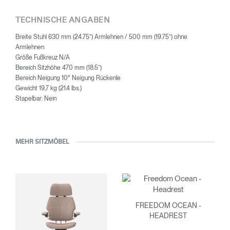
Bereich hat er bahnbrechende Pionierarbeit geleistet, zu der der
pneumatischen Zylinder zur Sitzhöheneinstellung oder die
TECHNISCHE ANGABEN
automatische gewichtserkennende Neigungsfunktion von
Breite Stuhl 630 mm (24.75”) Armlehnen / 500 mm (19.75”) ohne
Stühlen gehören.
Armlehnen
Größe Fußkreuz N/A
Bereich Sitzhöhe 470 mm (18.5”)
Bereich Neigung 10° Neigung Rückenle
Gewicht 19,7 kg (21.4 lbs.)
Stapelbar: Nein
MEHR SITZMÖBEL
FREEDOM OCEAN -
HEADREST