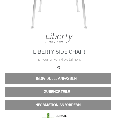
Opens
Opens
Opens
Opens
Opens
Opens
Opens
to
to
to
to
to
to
to
Facebook
Twitter
Linkedin
Instagram
Humanscale
Pinterest
YouTube
Blog
LIBERTY SIDE CHAIR
Entworfen von Niels Diffrient
INDIVIDUELL ANPASSEN
ZUBEHÖRTEILE
INFORMATION ANFORDERN